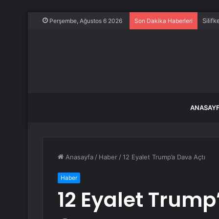
Silif
Perşembe, Ağustos 6 2026
Son Dakika Haberleri
ANASAY
Anasayfa
/
Haber
/
12 Eyalet Trump’a Dava Açtı
Haber
12 Eyalet Trump