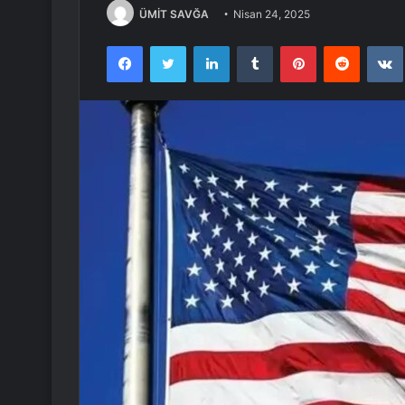
ÜMİT SAVĞA
Nisan 24, 2025
Facebook
Twitter
LinkedIn
Tumblr
Pinterest
Reddit