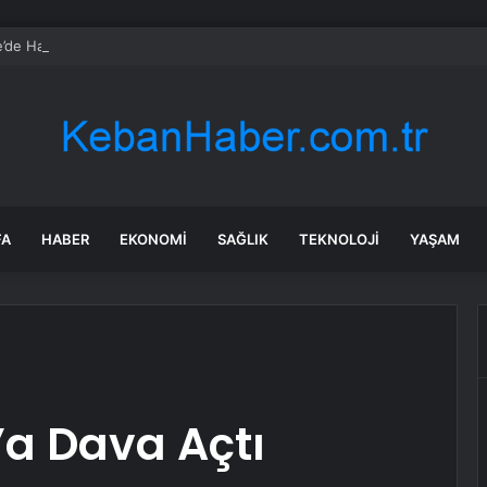
ke’de Hafif Ticari Araç Yandı
FA
HABER
EKONOMI
SAĞLIK
TEKNOLOJI
YAŞAM
’a Dava Açtı