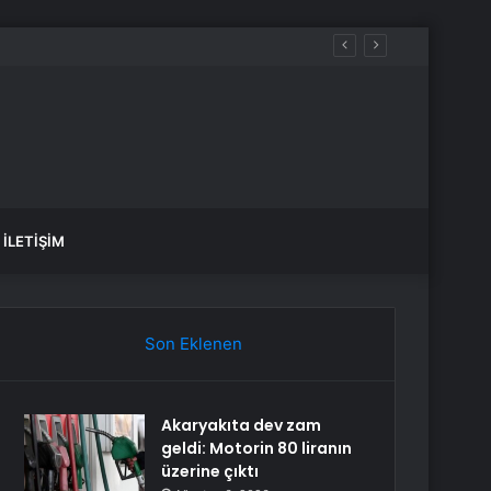
İLETIŞIM
Son Eklenen
Akaryakıta dev zam
geldi: Motorin 80 liranın
üzerine çıktı