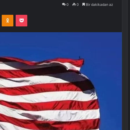
0
0
Bir dakikadan az
VKontakte
Odnoklassniki
Pocket