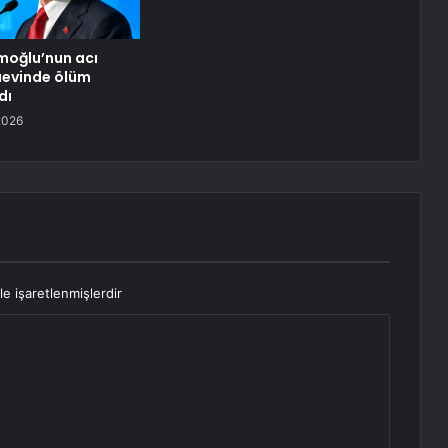
moğlu’nun acı
aevinde ölüm
dı
2026
le işaretlenmişlerdir