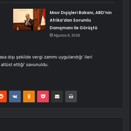
Mısır Dışişleri Bakanı, ABD’nin
Afrika’dan Sorumlu
Danışmanı ile Görüştü
Ağustos 6, 2026
sa dışı şekilde vergi zammı uygulandığı’ ileri
ltüst ettiği’ savunuldu.
erest
Reddit
VKontakte
Odnoklassniki
Pocket
E-Posta ile paylaş
Yazdır