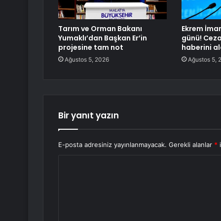
Tarım ve Orman Bakanı
Ekrem İma
Yumaklı’dan Başkan Er’in
günü! Cez
projesine tam not
haberini al
Ağustos 5, 2026
Ağustos 5, 
Bir yanıt yazın
E-posta adresiniz yayınlanmayacak.
Gerekli alanlar
*
i
Y
o
r
u