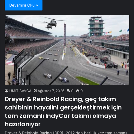
Devamını Oku »
ÜMİT SAVĞA
Ağustos 7, 2026
0
0
Dreyer & Reinbold Racing, geç takım
sahibinin hayalini gerçekleştirmek için
tam zamanlı IndyCar takımı olmaya
hazırlanıyor
Dreyer & Reinbold Racing (DRR), 2012'den beri ilk kez tam zamanlı