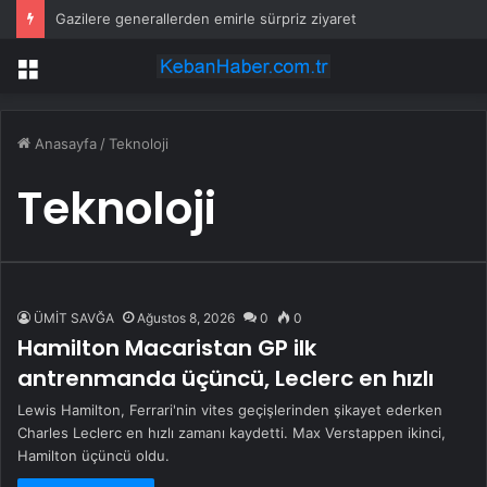
Gazilere generallerden emirle sürpriz ziyaret
Menü
Anasayfa
/
Teknoloji
Teknoloji
ÜMİT SAVĞA
Ağustos 8, 2026
0
0
Hamilton Macaristan GP ilk
antrenmanda üçüncü, Leclerc en hızlı
Lewis Hamilton, Ferrari'nin vites geçişlerinden şikayet ederken
Charles Leclerc en hızlı zamanı kaydetti. Max Verstappen ikinci,
Hamilton üçüncü oldu.