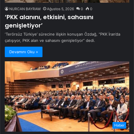
NURCAN BAYRAM
Ağustos 5, 2026
0
0
‘PKK alanını, etkisini, sahasını
genişletiyor’
‘Terörsüz Türkiye’ sürecine ilişkin konuşan Özdağ, “PKK İran’da
çatışıyor, PKK alan ve sahasını genişletiyor” dedi.
Devamını Oku »
Haber