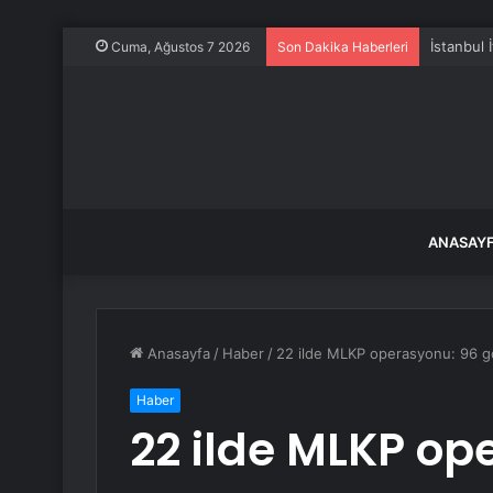
İstanbul 
Cuma, Ağustos 7 2026
Son Dakika Haberleri
ANASAY
Anasayfa
/
Haber
/
22 ilde MLKP operasyonu: 96 gö
Haber
22 ilde MLKP op