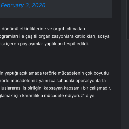
)
February 3, 2026
l dönümü etkinliklerine ve örgüt talimatları
amları ile çeşitli organizasyonlara katıldıkları, sosyal
 içeren paylaşımlar yaptıkları tespit edildi.
şkin yaptığı açıklamada terörle mücadelenin çok boyutlu
erörle mücadelemiz yalnızca sahadaki operasyonlarla
 uluslararası iş birliğini kapsayan kapsamlı bir çalışmadır.
lamak için kararlılıkla mücadele ediyoruz” diye
erest
Reddit
VKontakte
Odnoklassniki
Pocket
E-Posta ile paylaş
Yazdır