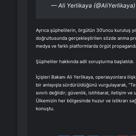
— Ali Yerlikaya (@AliYerlikaya
Ayrıca şüphelilerin, örgütün 30’uncu kuruluş yı
doğrultusunda gerçekleştirilen sözde anma progr
medya ve farklı platformlarda örgüt propagandası
Şüpheliler hakkında adli soruşturma başlatıldı.
İçişleri Bakanı Ali Yerlikaya, operasyonlara ili
bir anlayışla sürdürüldüğünü vurgulayarak, “T
sınırlı değildir; güvenlik, istihbarat, iletişim ve
Ülkemizin her bölgesinde huzur ve istikrarı sağ
konuştu.
Facebook
Twitter
LinkedIn
Tumblr
Pint