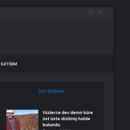
İLETIŞIM
Son Eklenen
Yüzlerce dev demir küre
üst üste dizilmiş halde
bulundu