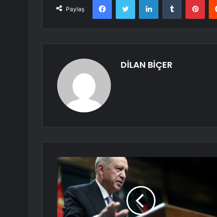
Paylaş
DİLAN BİÇER