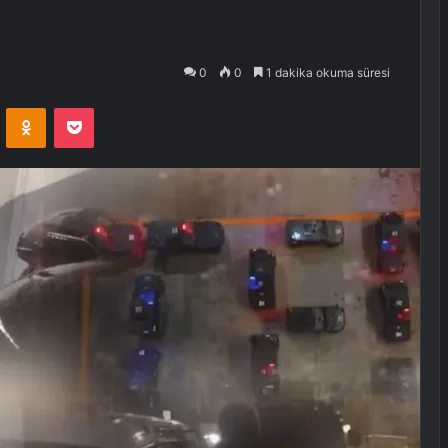
0
0
1 dakika okuma süresi
VKontakte
Odnoklassniki
Pocket