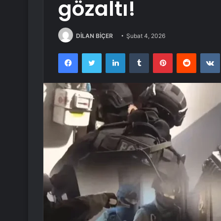
gözaltı!
DİLAN BİÇER
Şubat 4, 2026
Facebook
Twitter
LinkedIn
Tumblr
Pinterest
Reddit