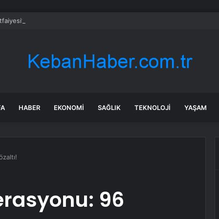
İtfaiyesi’nden yangın riskine karşı videolu uyarı
FA
HABER
EKONOMI
SAĞLIK
TEKNOLOJI
YAŞAM
zaltı!
erasyonu: 96