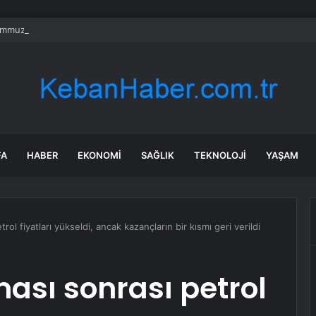
mmuz’un firari teröristi tutuklandı!
FA
HABER
EKONOMI
SAĞLIK
TEKNOLOJI
YAŞAM
ol fiyatları yükseldi, ancak kazançların bir kısmı geri verildi
ası sonrası petrol