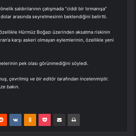
önelik saldırılarının çatışmada “ciddi bir tırmanışa”
95 dolar arasında seyretmesinin beklendiğini belirtti.
ı, özellikle Hürmüz Boğazı üzerinden aksatma riskinin
ran’a karşı askeri olmayan eylemlerinin, özellikle yeni
elerinin pek olası görünmediğini söyledi.
, çevrilmiş ve bir editör tarafından incelenmiştir.
üze bakın.
erest
Reddit
VKontakte
Odnoklassniki
Pocket
E-Posta ile paylaş
Yazdır