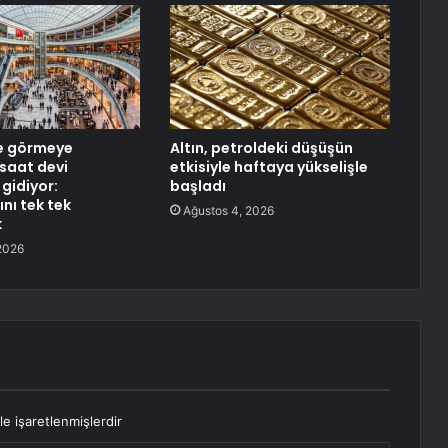
e görmeye
Altın, petroldeki düşüşün
 saat devi
etkisiyle haftaya yükselişle
gidiyor:
başladı
nı tek tek
Ağustos 4, 2026
k
2026
le işaretlenmişlerdir