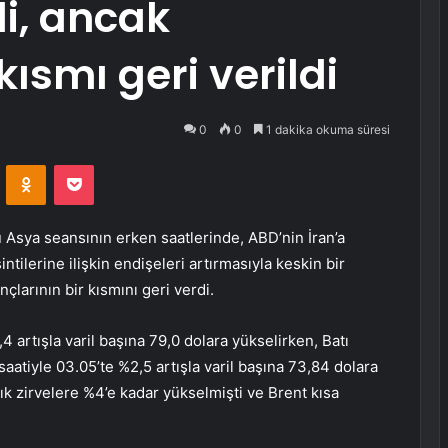
di, ancak
kısmı geri verildi
0
0
1 dakika okuma süresi
VKontakte
Odnoklassniki
Pocket
ü Asya seansının erken saatlerinde, ABD’nin İran’a
intilerine ilişkin endişeleri artırmasıyla keskin bir
çlarının bir kısmını geri verdi.
4 artışla varil başına 79,0 dolara yükselirken,
Batı
aatiyle 03.05’te %2,5 artışla varil başına 73,84 dolara
lık zirvelere %4’e kadar yükselmişti ve
Brent
kısa