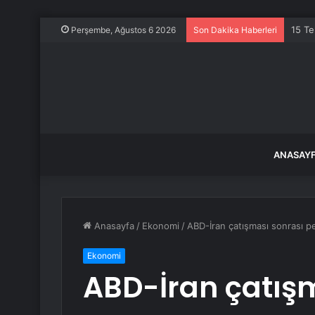
15 Te
Perşembe, Ağustos 6 2026
Son Dakika Haberleri
ANASAY
Anasayfa
/
Ekonomi
/
ABD-İran çatışması sonrası petr
Ekonomi
ABD-İran çatışm