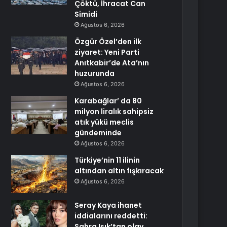
Çöktü, İhracat Can
Simidi
Ağustos 6, 2026
Özgür Özel’den ilk
ziyaret: Yeni Parti
Anıtkabir’de Ata’nın
huzurunda
Ağustos 6, 2026
Karabağlar’ da 80
milyon liralık sahipsiz
atık yükü meclis
gündeminde
Ağustos 6, 2026
Türkiye’nin 11 ilinin
altından altın fışkıracak
Ağustos 6, 2026
Seray Kaya ihanet
iddialarını reddetti:
Sahra Işık’tan olay