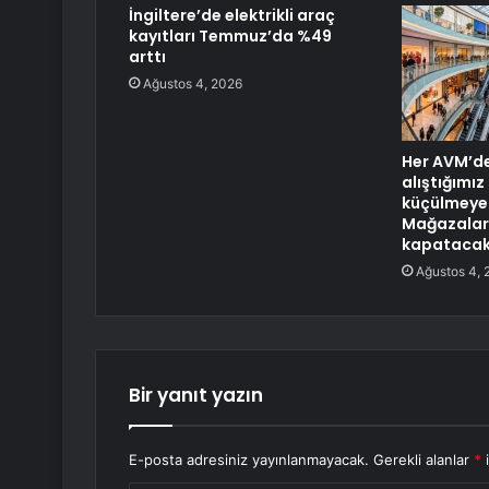
İngiltere’de elektrikli araç
kayıtları Temmuz’da %49
arttı
Ağustos 4, 2026
Her AVM’d
alıştığımız
küçülmeye 
Mağazaları
kapataca
Ağustos 4, 
Bir yanıt yazın
E-posta adresiniz yayınlanmayacak.
Gerekli alanlar
*
i