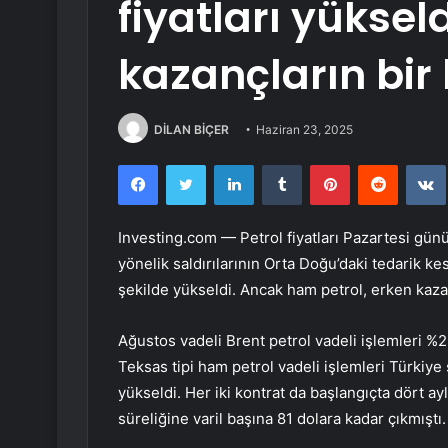
fiyatları yüksel
kazançların bir 
DİLAN BİÇER
Haziran 23, 2025
Facebook
Twitter
LinkedIn
Tumblr
Pinterest
Reddit
Investing.com — Petrol fiyatları Pazartesi gün
yönelik saldırılarının Orta Doğu’daki tedarik kes
şekilde yükseldi. Ancak ham petrol, erken kazan
Ağustos vadeli
Brent petrol vadeli işlemleri
%2,
Teksas tipi ham petrol vadeli işlemleri
Türkiye s
yükseldi. Her iki kontrat da başlangıçta dört ay
süreliğine varil başına 81 dolara kadar çıkmıştı.