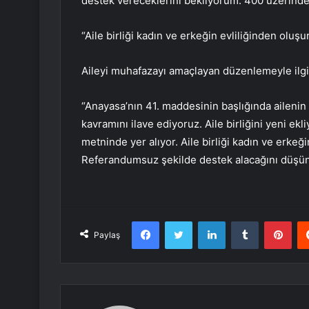
destek vereceklerini bekliyorum. 400 üzerinde
“Aile birliği kadın ve erkeğin evliliğinden oluşu
Aileyi muhafazayı amaçlayan düzenlemeyle ilgili
“Anayasa’nın 41. maddesinin başlığında ailenin ko
kavramını ilave ediyoruz. Aile birliğini yeni ek
metninde yer alıyor. Aile birliği kadın ve erkeği
Referandumsuz şekilde destek alacağını düş
Facebook
Twitter
LinkedIn
Tumblr
Pint
Paylaş