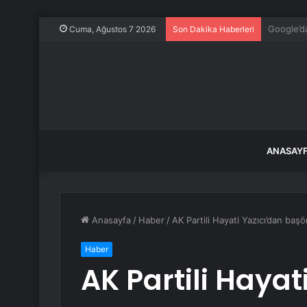
Öykü Sert
Cuma, Ağustos 7 2026
Son Dakika Haberleri
ANASAY
Anasayfa
/
Haber
/
AK Partili Hayati Yazıcı’dan başör
Haber
AK Partili Hayat