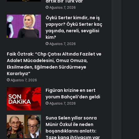
artık bir Türk var
Ağustos 7, 2026
Öykü Serter kimdir, ne iş
yapıyor? Öykü Serter kaç
yaşında, nereli, sevgilisi
kim?
Ağustos 7, 2026
Faik Öztrak: “Chp Çatısı Altında Fazilet ve
Adalet Mücadelesini, Omuz Omuza,
Eksilmeden, Eğilmeden Sürdürmeye
Kararlıyız”
Ağustos 7, 2026
Figüran krizine en sert
yorum Bahçeli’den geldi
Ağustos 7, 2026
Suna Selen yıllar sonra
Münir Özkul ile neden
boşandıklarını anlattı:
Taze kana ihtiyacım var