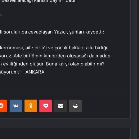
 destek alacağı kanısındayım” dedi.
r”
 soruları da cevaplayan Yazıcı, şunları kaydetti:
runması, aile birliği ve çocuk hakları, aile birliği
liyoruz. Aile birliğinin kimlerden oluşacağı da madde
n evliliğinden oluşur. Buna karşı olan olabilir mi?
ünüyorum.” – ANKARA
erest
Reddit
VKontakte
Odnoklassniki
Pocket
E-Posta ile paylaş
Yazdır