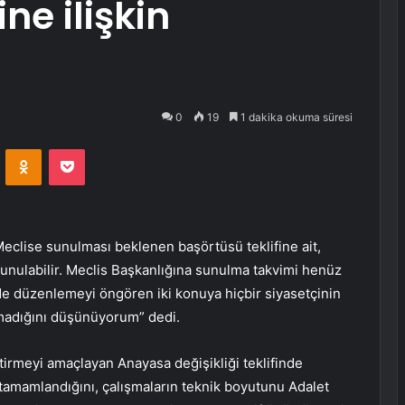
ne ilişkin
0
19
1 dakika okuma süresi
VKontakte
Odnoklassniki
Pocket
Meclise sunulması beklenen başörtüsü teklifine ait,
nulabilir. Meclis Başkanlığına sunulma takvimi henüz
e düzenlemeyi öngören iki konuya hiçbir siyasetçinin
lmadığını düşünüyorum” dedi.
irmeyi amaçlayan Anayasa değişikliği teklifinde
tamamlandığını, çalışmaların teknik boyutunu Adalet