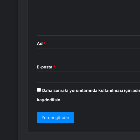
u
m
*
Ad
*
E-posta
*
Daha sonraki yorumlarımda kullanılması için adı
kaydedilsin.