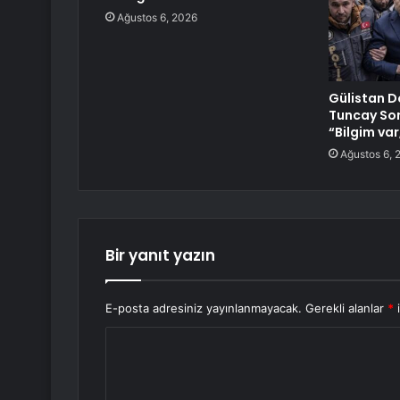
Ağustos 6, 2026
Gülistan 
Tuncay Son
“Bilgim var
Ağustos 6, 
Bir yanıt yazın
E-posta adresiniz yayınlanmayacak.
Gerekli alanlar
*
i
Y
o
r