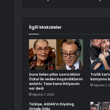
İlgili Makaleler
Suna Selen yıllar sonra Münir
Trafik tar
Özkul ile neden boşandıklarını
kamyonu b
anlattı: Taze kana ihtiyacım
Ağustos 7, 
var dedi
Ağustos 7, 2026
Türkiye, ASEAN’ın Diyalog
Ortağı Oldu