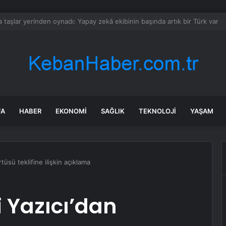
er kimdir, ne iş yapıyor? Öykü Serter kaç yaşında, nereli, sevgilisi kim?
FA
HABER
EKONOMI
SAĞLIK
TEKNOLOJI
YAŞAM
tüsü teklifine ilişkin açıklama
i Yazıcı’dan