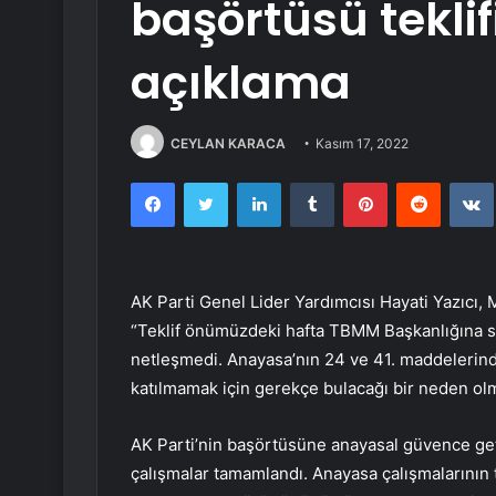
başörtüsü teklifi
açıklama
CEYLAN KARACA
Kasım 17, 2022
Facebook
Twitter
LinkedIn
Tumblr
Pinterest
Reddit
AK Parti Genel Lider Yardımcısı Hayati Yazıcı, 
“Teklif önümüzdeki hafta TBMM Başkanlığına su
netleşmedi. Anayasa’nın 24 ve 41. maddelerind
katılmamak için gerekçe bulacağı bir neden o
AK Parti’nin başörtüsüne anayasal güvence get
çalışmalar tamamlandı. Anayasa çalışmalarının 