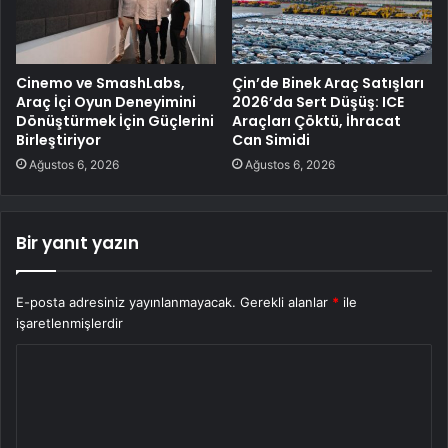
Cinemo ve SmashLabs,
Çin’de Binek Araç Satışları
Araç İçi Oyun Deneyimini
2026’da Sert Düşüş: ICE
Dönüştürmek İçin Güçlerini
Araçları Çöktü, İhracat
Birleştiriyor
Can Simidi
Ağustos 6, 2026
Ağustos 6, 2026
Bir yanıt yazın
E-posta adresiniz yayınlanmayacak.
Gerekli alanlar
*
ile
işaretlenmişlerdir
Y
o
r