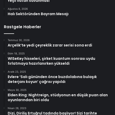
Yeşil vatan savunması
Ağustos 8, 2026
Halı Sektöründen Bayram Mesajı
Rastgele Haberler
Temmuz 30, 2026
Arçelik’te yedi çeyreklik zarar serisi sona erdi
Ekim 18, 2025
WISeKey hisseleri, şirket kuantum sonrası uydu
fırlatmaya hazırlanırken yükseldi
Aralık 23, 2025
Evlere ‘Salı gününden önce buzdolabına bulaşık
deterjanı koyun’ çağrısı yapıldı
Mayıs 30, 2025
Elden Ring: Nightreign, stüdyonun en düşük puan alan
oyunlarından biri oldu
Nisan 28, 2023
Dizi, Diriliş Ertuğrul tadında başlıyor! Sizi tarihte