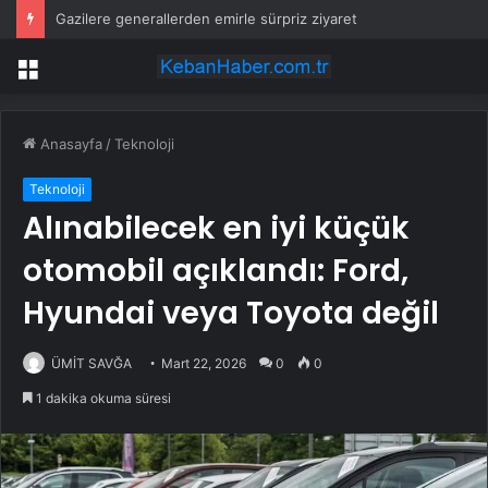
Gazilere generallerden emirle sürpriz ziyaret
Menü
Anasayfa
/
Teknoloji
Teknoloji
Alınabilecek en iyi küçük
otomobil açıklandı: Ford,
Hyundai veya Toyota değil
ÜMİT SAVĞA
Mart 22, 2026
0
0
1 dakika okuma süresi