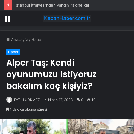
İstanbul İtfaiyesi’nden yangın riskine karşı videolu uyarı
Menü
Anasayfa
/
Haber
Haber
Alper Taş: Kendi
oyunumuzu istiyoruz
bakalım kaç kişiyiz?
FATİH ÜRKMEZ
Nisan 17, 2023
0
10
1 dakika okuma süresi