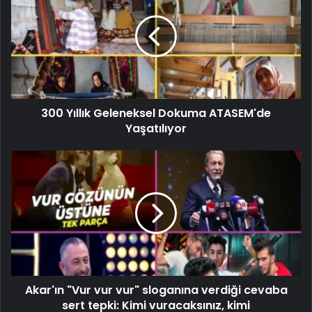
300 Yıllık Geleneksel Dokuma ATASEM'de
Yaşatılıyor
Akar'ın "Vur vur vur" sloganına verdiği cevaba
sert tepki: Kimi vuracaksınız, kimi