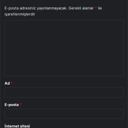
E-posta adresiniz yayınlanmayacak.
Gerekli alanlar
*
ile
işaretlenmişlerdir
Y
o
r
u
m
*
Ad
*
E-posta
*
İnternet sitesi