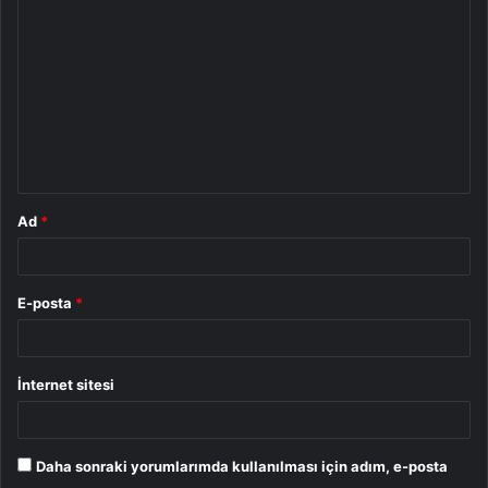
o
r
u
m
*
Ad
*
E-posta
*
İnternet sitesi
Daha sonraki yorumlarımda kullanılması için adım, e-posta