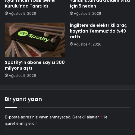
Aydın İnciri TOBB Genel
Yunanistan’da Golden Visa
Kurulu’nda Tanıtıldı
için 5 neden
Ağustos 5, 2026
Ağustos 5, 2026
İngiltere’de elektrikli araç
kayıtları Temmuz’da %49
arttı
Ağustos 4, 2026
Spotify’ın abone sayısı 300
milyonu aştı
Ağustos 5, 2026
Bir yanıt yazın
E-posta adresiniz yayınlanmayacak.
Gerekli alanlar
*
ile
işaretlenmişlerdir
Y