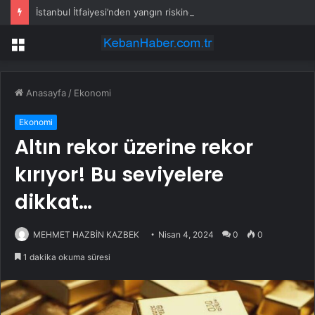
İstanbul İtfaiyesi’nden yangın riskine karşı videolu uyarı
Menü
Anasayfa
/
Ekonomi
Ekonomi
Altın rekor üzerine rekor
kırıyor! Bu seviyelere
dikkat…
MEHMET HAZBİN KAZBEK
Nisan 4, 2024
0
0
1 dakika okuma süresi