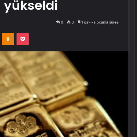
 yükseldi
0
0
1 dakika okuma süresi
VKontakte
Odnoklassniki
Pocket