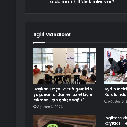
oldu mu, ilk 11'de kimler var?
İlgili Makaleler
Başkan Özçelik: “Bölgemizin
Aydın İnci
yaşananlardan en az etkiyle
Kurulu’nda 
çıkması için çalışacağız”
Ağustos 5, 
Ağustos 6, 2026
İngiltere’d
kayıtları