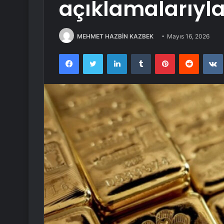
açıklamalarıyla
MEHMET HAZBİN KAZBEK
Mayıs 16, 2026
Facebook
Twitter
LinkedIn
Tumblr
Pinterest
Reddit