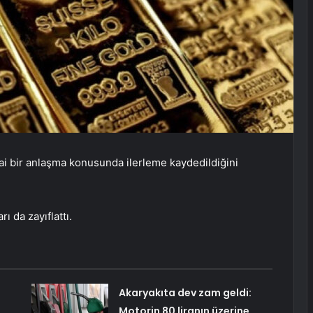
hai bir anlaşma konusunda ilerleme kaydedildiğini
ı da zayıflattı.
Akaryakıta dev zam geldi:
Motorin 80 liranın üzerine