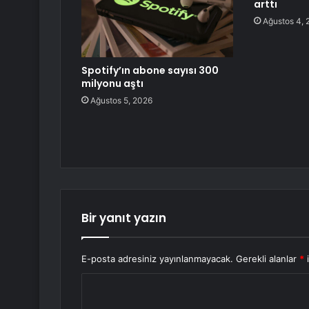
arttı
Ağustos 4, 
Spotify’ın abone sayısı 300
milyonu aştı
Ağustos 5, 2026
Bir yanıt yazın
E-posta adresiniz yayınlanmayacak.
Gerekli alanlar
*
i
Y
o