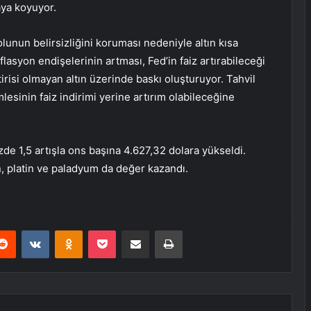
ya koyuyor.
unun belirsizliğini koruması nedeniyle altın kısa
asyon endişelerinin artması, Fed’in faiz artırabileceği
irisi olmayan altın üzerinde baskı oluşturuyor. Tahvil
lesinin faiz indirimi yerine artırım olabileceğine
üzde 1,5 artışla ons başına 4.627,32 dolara yükseldi.
, platin ve paladyum da değer kazandı.
erest
Reddit
VKontakte
Odnoklassniki
Pocket
E-Posta ile paylaş
Yazdır