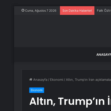
Faik Özt
Cuma, Ağustos 7 2026
Son Dakika Haberleri
ANASAY
Anasayfa
/
Ekonomi
/
Altın, Trump’ın İran açıklamala
Ekonomi
Altın, Trump’ın 