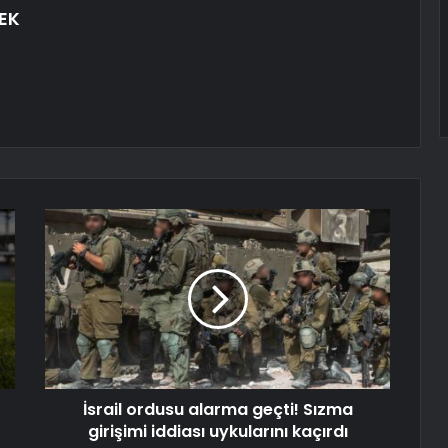
EK
İsrail ordusu alarma geçti! Sızma
girişimi iddiası uykularını kaçırdı