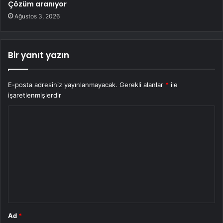
Çözüm aranıyor
Ağustos 3, 2026
Bir yanıt yazın
E-posta adresiniz yayınlanmayacak.
Gerekli alanlar
*
ile
işaretlenmişlerdir
Y
o
r
u
m
*
Ad
*