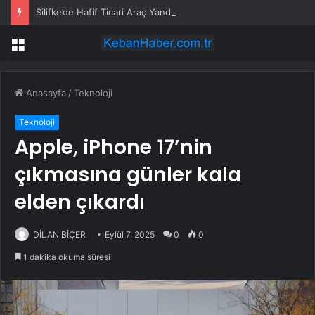
Silifke’de Hafif Ticari Araç Yandı
Menü
Anasayfa
/
Teknoloji
Teknoloji
Apple, iPhone 17’nin
çıkmasına günler kala
elden çıkardı
DİLAN BİÇER
Eylül 7, 2025
0
0
1 dakika okuma süresi