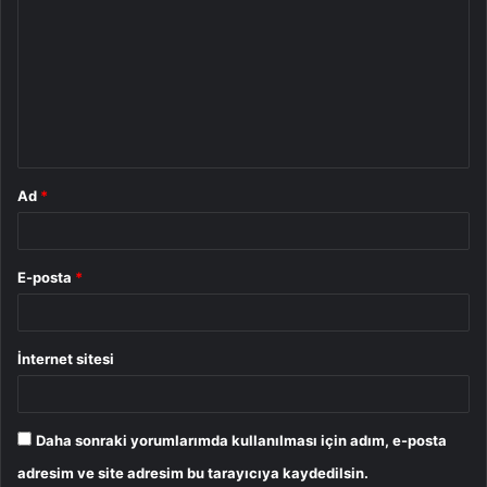
o
r
u
m
*
Ad
*
E-posta
*
İnternet sitesi
Daha sonraki yorumlarımda kullanılması için adım, e-posta
adresim ve site adresim bu tarayıcıya kaydedilsin.