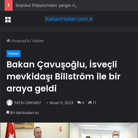
İstanbul İtfaiyesi’nden yangın riskine karşı videolu uyarı
Menü
Anasayfa
/
Haber
Haber
Bakan Çavuşoğlu, İsveçli
mevkidaşı Billström ile bir
araya geldi
FATİH ÜRKMEZ
Nisan 5, 2023
0
11
Bir dakikadan az