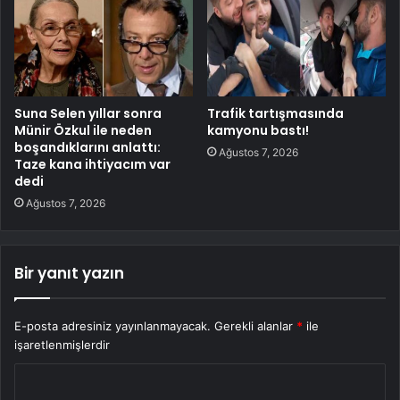
Suna Selen yıllar sonra
Trafik tartışmasında
Münir Özkul ile neden
kamyonu bastı!
boşandıklarını anlattı:
Ağustos 7, 2026
Taze kana ihtiyacım var
dedi
Ağustos 7, 2026
Bir yanıt yazın
E-posta adresiniz yayınlanmayacak.
Gerekli alanlar
*
ile
işaretlenmişlerdir
Y