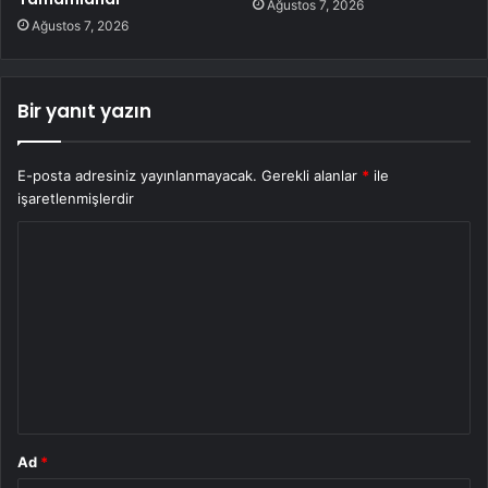
Ağustos 7, 2026
Ağustos 7, 2026
Bir yanıt yazın
E-posta adresiniz yayınlanmayacak.
Gerekli alanlar
*
ile
işaretlenmişlerdir
Y
o
r
u
m
*
Ad
*