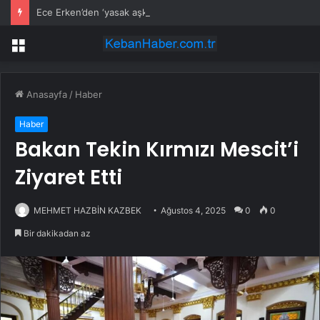
Ece Erken’den ‘yasak aşk’ açıklaması: Hukuki yollara başvuruyor
Menü
Anasayfa
/
Haber
Haber
Bakan Tekin Kırmızı Mescit’i
Ziyaret Etti
MEHMET HAZBİN KAZBEK
Ağustos 4, 2025
0
0
Bir dakikadan az