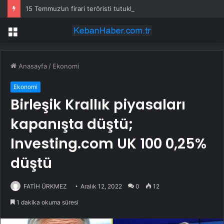
15 Temmuz’un firari teröristi tutuklandı!
Menü
Anasayfa
/
Ekonomi
Ekonomi
Birleşik Krallık piyasaları
kapanışta düştü;
Investing.com UK 100 0,25%
düştü
FATİH ÜRKMEZ
Aralık 12, 2022
0
12
1 dakika okuma süresi