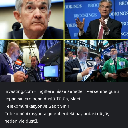
Investing.com – İngiltere hisse senetleri Perşembe günü
kapanışın ardından düştü
Tütün
,
Mobil
Telekomünikasyon
ve
Sabit Sınır
Telekomünikasyon
segmentlerdeki paylardaki düşüş
nedeniyle düştü.