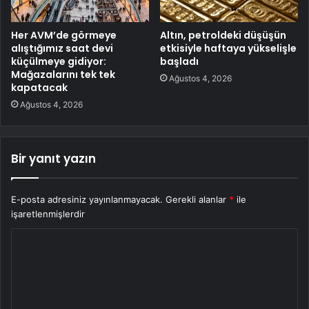
Her AVM’de görmeye
Altın, petroldeki düşüşün
alıştığımız saat devi
etkisiyle haftaya yükselişle
küçülmeye gidiyor:
başladı
Mağazalarını tek tek
Ağustos 4, 2026
kapatacak
Ağustos 4, 2026
Bir yanıt yazın
E-posta adresiniz yayınlanmayacak.
Gerekli alanlar
*
ile
işaretlenmişlerdir
Y
o
r
u