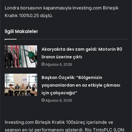
Londra borsasının kapanmasıyla
Investing.com Birleşik
Krallık 100
%0.25 düştü.
İlgili Makaleler
Akaryakıta dev zam geldi: Motorin 80
liranın üzerine çıktı
Ağustos 6, 2026
Başkan Özçelik: “Bölgemizin
yaşananlardan en az etkiyle çıkması
için çalışacağız”
Ağustos 6, 2026
Investing.com Birleşik Krallık 100
süreç içerisinde ve
seansın en iyi performansını gösterdi.
Rio Tinto
PLC (LON: