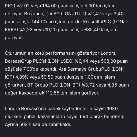
RIO
) %2.92 veya 164.00 puan artışla 5.00’den işlem
görüyor. Bu arada, Tui AG (LON:
TUİT
) %2,42 veya 3,40
puan artışla 144,10’dan işlem gördü.
Fresnillo
PLC (LON:
FRES
) %2,22 veya 19,20 puan artışla 885,40’ta işlem
görüyor.
Oturumun en kötü performansını gösteriyor
Londra
Borsası
Grup PLC’si (LON:
LSEG
) %6,44 veya 508,00 puan
düşüşle 7,00’de kapandı.
Ara Sermaye Grubu
PLC (LON:
ICP
) 4,89% veya 59,50 puan düşüşle 1,00’den işlem
görürken, BT Group PLC (LON:
BT
) %3,72 veya 4,35 puan
değer kaybederek 112,55’ten işlem görüyor.
Londra Borsası’nda pahalı kaybedenlerin sayısı 1030
olurken, pahalı kazananların sayısı 694 olarak belirlendi.
Ayrıca 502 hisse de sabit kaldı.