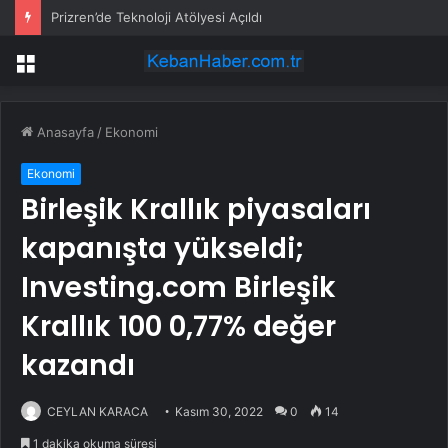
Prizren’de Teknoloji Atölyesi Açıldı
Menü
Anasayfa
/
Ekonomi
Ekonomi
Birleşik Krallık piyasaları
kapanışta yükseldi;
Investing.com Birleşik
Krallık 100 0,77% değer
kazandı
CEYLAN KARACA
Kasım 30, 2022
0
14
1 dakika okuma süresi