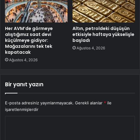
Her AVM’de görmeye
Altın, petroldeki düşüşün
alıştığımız saat devi
etkisiyle haftaya yükselişle
küçülmeye gidiyor:
başladı
Mağazalarını tek tek
Ağustos 4, 2026
kapatacak
Ağustos 4, 2026
Bir yanıt yazın
E-posta adresiniz yayınlanmayacak.
Gerekli alanlar
*
ile
işaretlenmişlerdir
Y
o
r