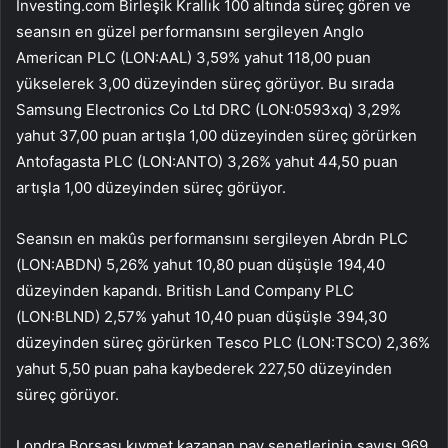
Investing.com Birleşik Krallık 100
altında süreç gören ve
seansın en güzel performansını sergileyen
Anglo
American
PLC (LON:
AAL
) 3,59% yahut 118,00 puan
yükselerek 3,00 düzeyinden süreç görüyor. Bu sırada
Samsung Electronics Co Ltd DRC (LON:
0593xq
) 3,29%
yahut 37,00 puan artışla 1,00 düzeyinden süreç görürken
Antofagasta
PLC (LON:
ANTO
) 3,26% yahut 44,50 puan
artışla 1,00 düzeyinden süreç görüyor.
Seansın en makûs performansını sergileyen Abrdn PLC
(LON:
ABDN
) 5,26% yahut 10,80 puan düşüşle 194,40
düzeyinden kapandı.
British Land
Company PLC
(LON:
BLND
) 2,57% yahut 10,40 puan düşüşle 394,30
düzeyinden süreç görürken
Tesco
PLC (LON:
TSCO
) 2,36%
yahut 5,50 puan paha kaybederek 227,50 düzeyinden
süreç görüyor.
Londra Borsası kıymet kazanan pay senetlerinin sayısı 969