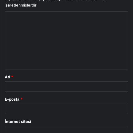
işaretlenmişlerdir
Y
o
r
u
m
*
Ad
*
E-posta
*
İnternet sitesi