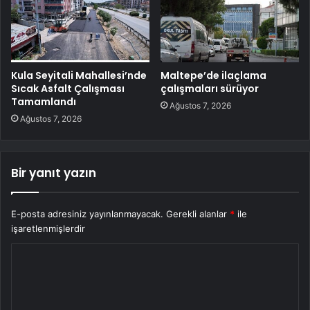
Kula Seyitali Mahallesi’nde
Maltepe’de ilaçlama
Sıcak Asfalt Çalışması
çalışmaları sürüyor
Tamamlandı
Ağustos 7, 2026
Ağustos 7, 2026
Bir yanıt yazın
E-posta adresiniz yayınlanmayacak.
Gerekli alanlar
*
ile
işaretlenmişlerdir
Y
o
r