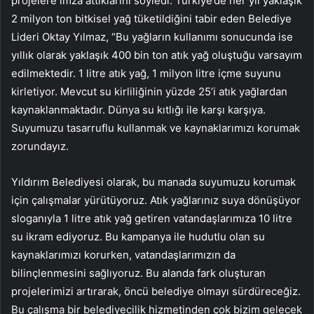
projelere imza attıklarını söyledi. Türkiye’de her yıl yaklaşık
2 milyon ton bitkisel yağ tüketildiğini tabir eden Belediye
Lideri Oktay Yılmaz, “Bu yağların kullanımı sonucunda ise
yıllık olarak yaklaşık 400 bin ton atık yağ oluştuğu varsayım
edilmektedir. 1 litre atık yağ, 1 milyon litre içme suyunu
kirletiyor. Mevcut su kirliliğinin yüzde 25’i atık yağlardan
kaynaklanmaktadır. Dünya su kıtlığı ile karşı karşıya.
Suyumuzu tasarruflu kullanmak ve kaynaklarımızı korumak
zorundayız.
Yıldırım Belediyesi olarak, bu manada suyumuzu korumak
için çalışmalar yürütüyoruz. Atık yağlarınız suya dönüşüyor
sloganıyla 1 litre atık yağ getiren vatandaşlarımıza 10 litre
su ikram ediyoruz. Bu kampanya ile hudutlu olan su
kaynaklarımızı korurken, vatandaşlarımızın da
bilinçlenmesini sağlıyoruz. Bu alanda fark oluşturan
projelerimizi artırarak, öncü belediye olmayı sürdüreceğiz.
Bu çalışma bir belediyecilik hizmetinden çok bizim gelecek