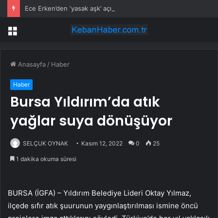
Ece Erken’den ‘yasak aşk’ açıklaması: Hukuki yollara başvuruyor
Menü
Anasayfa
/
Haber
Haber
Bursa Yıldırım’da atık
yağlar suya dönüşüyor
SELÇUK OYNAK
Kasım 12, 2022
0
25
1 dakika okuma süresi
BURSA (İGFA) – Yıldırım Belediye Lideri Oktay Yılmaz,
ilçede sıfır atık şuurunun yaygınlaştırılması ismine öncü