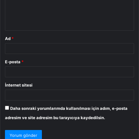
u
m
*
Ad
*
E-posta
*
İnternet sitesi
Daha sonraki yorumlarımda kullanılması için adım, e-posta
adresim ve site adresim bu tarayıcıya kaydedilsin.