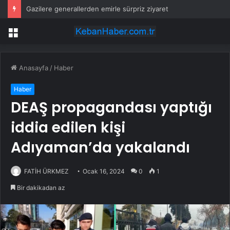
Gazilere generallerden emirle sürpriz ziyaret
Menü
Anasayfa
/
Haber
Haber
DEAŞ propagandası yaptığı
iddia edilen kişi
Adıyaman’da yakalandı
FATİH ÜRKMEZ
Ocak 16, 2024
0
1
Bir dakikadan az