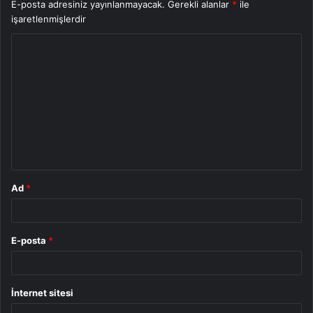
E-posta adresiniz yayınlanmayacak.
Gerekli alanlar
*
ile
işaretlenmişlerdir
Y
o
r
u
m
*
Ad
*
E-posta
*
İnternet sitesi