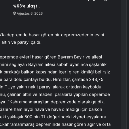
%63’e ulaştı.
Ağustos 6, 2026
ş’ta depremde hasar gören bir depremzedenin evini
altın ve parayı çaldı.
premde evleri hasar gören Bayram Bayır ve ailesi
imini sağlayan Bayram ailesi sabah uyanınca şaşkınlık
k bıraktığı balkon kapısından içeri giren kimliği belirsiz
 ve para dolu çantayı buldu. Hırsızlar, çantada 248,75
bin TL’ye yakın nakit parayı alarak ortadan kayboldu.
unu, çalınan altın ve madeni paralarla yapılan depremde
ayır, “Kahramanmaraş’tan depremzede olarak geldik.
izlere hamileydi hava ve hava olmadığı için balkon
ideki yaklaşık 500 bin TL değerindeki ziynet eşyalarını
ktik.kahramanmaraş depreminde hasar gören ağır ve orta