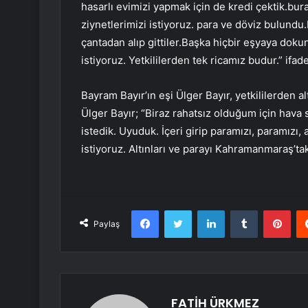
hasarlı evimizi yapmak için de kredi çektik.bura
ziynetlerimizi istiyoruz. para ve döviz bulundu
çantadan alıp gittiler.Başka hiçbir eşyaya dok
istiyoruz. Yetkililerden tek ricamız budur.” ifade
Bayram Bayır’ın eşi Ülger Bayır, yetkililerden al
Ülger Bayır; “Biraz rahatsız olduğum için hava 
istedik. Uyuduk. İçeri girip paramızı, paramızı, a
istiyoruz. Altınları ve parayı Kahramanmaraş’tak
Facebook
Twitter
LinkedIn
Tumblr
Pint
Paylaş
FATİH ÜRKMEZ