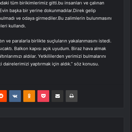
daki tüm birikimlerimiz gitti.bu insanları ve çalınan
.Evin başka bir yerine dokunmadılar.Direk gelip
unulmadı ve odaya girmediler.Bu zalimlerin bulunmasını
leri kullandı.
tın ve paralarla birlikte suçluların yakalanmasını istedi.
sıcaktı. Balkon kapısı açık uyudum. Biraz hava almak
ltınlarımızı aldılar. Yetkililerden yerimizi bulmalarını
i dairelerimizi yaptırmak için aldık.” söz konusu.
erest
Reddit
VKontakte
Odnoklassniki
Pocket
E-Posta ile paylaş
Yazdır