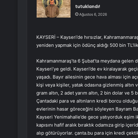
tutuklandı!
Ağustos 6, 2026
KAYSERİ – Kayseri’de hırsızlar, Kahramanmara
yeniden yapmak için ödünç aldığı 500 bin TL’lik 
Kahramanmaraş’ta 6 Şubat’ta meydana gelen de
Kayseri’ye geldi. Kayseri’de ev kiralayarak geç
yaşadı. Bayır ailesinin gece hava alması için açı
kişi veya kişiler, yatak odasına gizlenmiş altın
gram altın, 2 adet yarım altın, 2 bin dolar ve 5 
Çantadaki para ve altınların kredi borcu olduğ
evlerinin hasar göreceğini söyleyen Bayram B
Kayseri Yenimahalle’de gece yatıyorduk eşim ik
kapısını hafif aralık bıraktık odamıza girip içer
alıp götürüyorlar. çanta.bu para için kredi çe