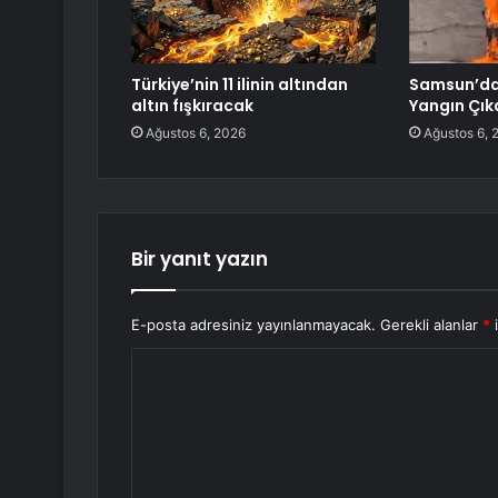
Türkiye’nin 11 ilinin altından
Samsun’da 
altın fışkıracak
Yangın Çık
Ağustos 6, 2026
Ağustos 6, 
Bir yanıt yazın
E-posta adresiniz yayınlanmayacak.
Gerekli alanlar
*
i
Y
o
r
u