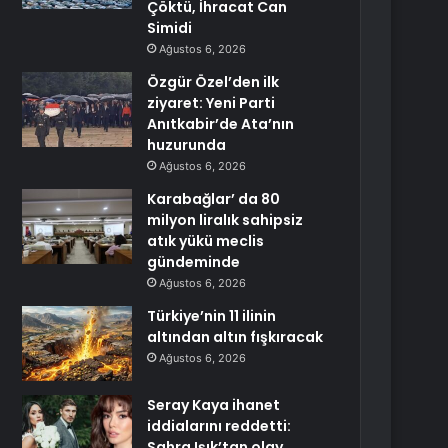
Çöktü, İhracat Can
Simidi
Ağustos 6, 2026
Özgür Özel’den ilk
ziyaret: Yeni Parti
Anıtkabir’de Ata’nın
huzurunda
Ağustos 6, 2026
Karabağlar’ da 80
milyon liralık sahipsiz
atık yükü meclis
gündeminde
Ağustos 6, 2026
Türkiye’nin 11 ilinin
altından altın fışkıracak
Ağustos 6, 2026
Seray Kaya ihanet
iddialarını reddetti:
Sahra Işık’tan olay