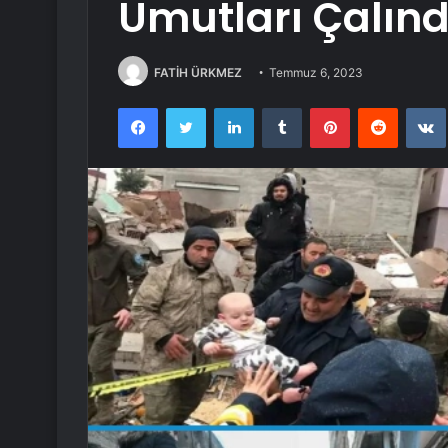
Umutları Çalınd
FATİH ÜRKMEZ
Temmuz 6, 2023
Facebook
Twitter
LinkedIn
Tumblr
Pinterest
Reddit