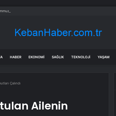
mmuz’un firari teröristi tutuklandı!
FA
HABER
EKONOMI
SAĞLIK
TEKNOLOJI
YAŞAM
tları Çalındı
ulan Ailenin