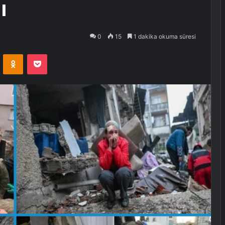
ı
0
15
1 dakika okuma süresi
VKontakte
Odnoklassniki
Pocket