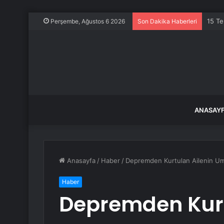
15 Te
Perşembe, Ağustos 6 2026
Son Dakika Haberleri
ANASAY
Anasayfa
/
Haber
/
Depremden Kurtulan Ailenin Umu
Haber
Depremden Kurt