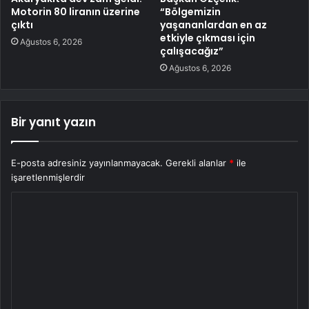
Motorin 80 liranın üzerine
“Bölgemizin
çıktı
yaşananlardan en az
etkiyle çıkması için
Ağustos 6, 2026
çalışacağız”
Ağustos 6, 2026
Bir yanıt yazın
E-posta adresiniz yayınlanmayacak.
Gerekli alanlar
*
ile
işaretlenmişlerdir
Y
o
r
u
m
*