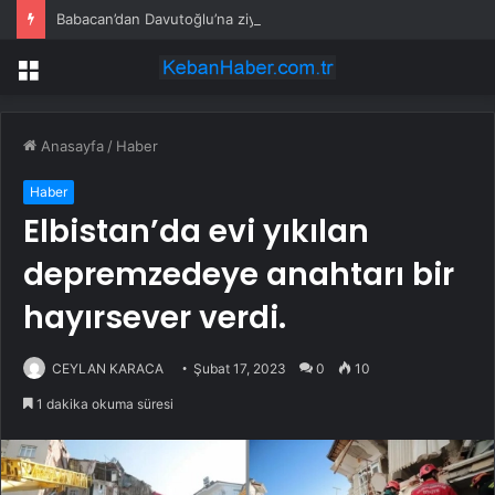
Babacan’dan Davutoğlu’na ziyaret
Menü
Anasayfa
/
Haber
Haber
Elbistan’da evi yıkılan
depremzedeye anahtarı bir
hayırsever verdi.
CEYLAN KARACA
Şubat 17, 2023
0
10
1 dakika okuma süresi