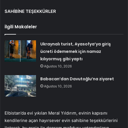
SAHİBİNE TEŞEKKÜRLER
İlgili Makaleler
Ukraynalı turist, Ayasofya’ya giriş
ücreti ödememek için namaz
kılıyormuş gibi yaptı
Ağustos 10, 2026
Babacan’dan Davutoğlu’na ziyaret
Ağustos 10, 2026
Elbistan’da evi yıkılan Meral Yıldırım, evinin kapısını
kendilerine açan hayırsever evin sahibine teşekkürlerini
ileterek, bu proje ile deprem mağduru vatandaşların