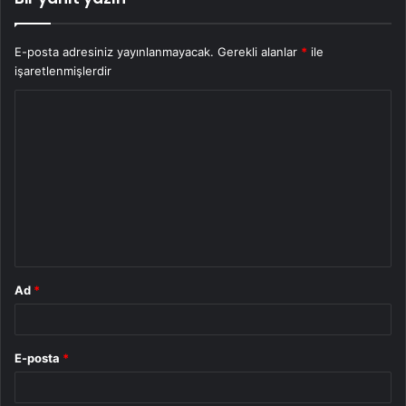
E-posta adresiniz yayınlanmayacak.
Gerekli alanlar
*
ile
işaretlenmişlerdir
Y
o
r
u
m
*
Ad
*
E-posta
*