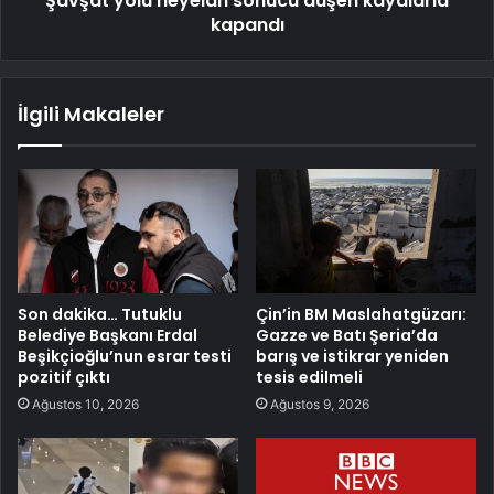
Şavşat yolu heyelan sonucu düşen kayalarla
kapandı
İlgili Makaleler
Son dakika… Tutuklu
Çin’in BM Maslahatgüzarı:
Belediye Başkanı Erdal
Gazze ve Batı Şeria’da
Beşikçioğlu’nun esrar testi
barış ve istikrar yeniden
pozitif çıktı
tesis edilmeli
Ağustos 10, 2026
Ağustos 9, 2026