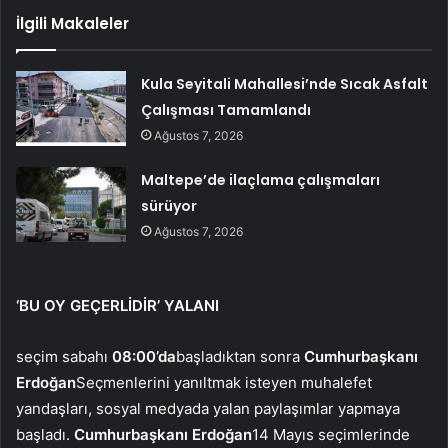
İlgili Makaleler
Kula Seyitali Mahallesi’nde Sıcak Asfalt
Çalışması Tamamlandı
Ağustos 7, 2026
Maltepe’de ilaçlama çalışmaları
sürüyor
Ağustos 7, 2026
‘BU OY GEÇERLİDİR’ YALANI
seçim sabahı
08:00’da
başladıktan sonra
Cumhurbaşkanı
Erdoğan
Seçmenlerini yanıltmak isteyen muhalefet
yandaşları, sosyal medyada yalan paylaşımlar yapmaya
başladı.
Cumhurbaşkanı Erdoğan
14 Mayıs seçimlerinde