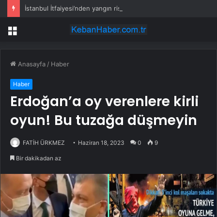
İstanbul İtfaiyesi’nden yangın riskine karşı videolu uyarı
Menü
Anasayfa
/
Haber
Haber
Erdoğan’a oy verenlere kirli
oyun! Bu tuzağa düşmeyin
FATİH ÜRKMEZ
Haziran 18, 2023
0
9
Bir dakikadan az