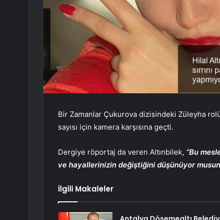
Bir Zamanlar Çukurova dizisindeki Züleyha rolü
sayısı için kamera karşısına geçti.
Dergiye röportaj da veren Altınbilek,
“Bu mesle
ve hayallerinizin değiştiğini düşünüyor musu
İlgili Makaleler
Antalya Döşemealtı Belediy