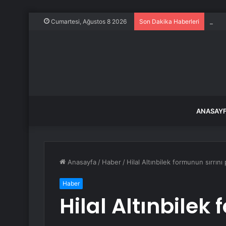
Ece E
Cumartesi, Ağustos 8 2026
Son Dakika Haberleri
ANASAY
Anasayfa
/
Haber
/
Hilal Altınbilek formunun sırrın
Haber
Hilal Altınbilek