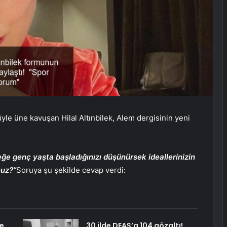
yle üne kavuşan Hilal Altınbilek, Alem dergisinin yeni
ğe genç yaşta başladığınızı düşünürsek ideallerinizin
nuz?”
Soruya şu şekilde cevap verdi:
e
30 ilde DEAŞ’a 104 gözaltı!