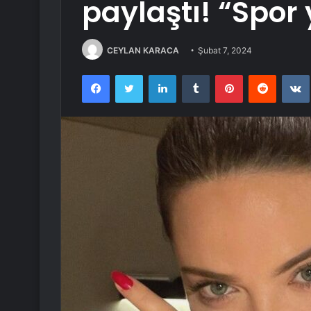
paylaştı! “Spo
CEYLAN KARACA
Şubat 7, 2024
Facebook
Twitter
LinkedIn
Tumblr
Pinterest
Reddit