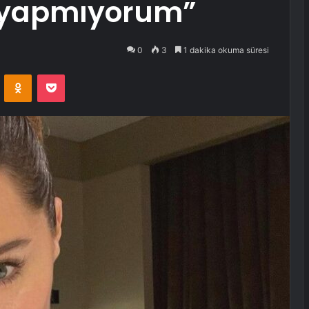
r yapmıyorum”
0
3
1 dakika okuma süresi
VKontakte
Odnoklassniki
Pocket