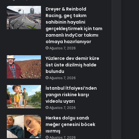
Dreyer & Reinbold
Racing, geç takım
sahibinin hayalini
gerçekleştirmek için tam
zamanlı IndyCar takımı
olmaya hazırlanıyor
Ağustos 7, 2026
Yüzlerce dev demir küre
üst üste dizilmiş halde
bulundu
Ağustos 7, 2026
İstanbul İtfaiyesi’nden
yangın riskine karşı
videolu uyarı
Ağustos 7, 2026
Herkes dolgu sandı
meğer çenesini böcek
ısırmış
Ağustos 7, 2026