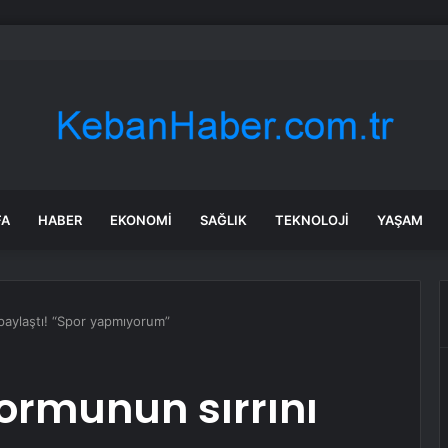
rken’den ‘yasak aşk’ açıklaması: Hukuki yollara başvuruyor
FA
HABER
EKONOMI
SAĞLIK
TEKNOLOJI
YAŞAM
ı paylaştı! “Spor yapmıyorum”
 formunun sırrını