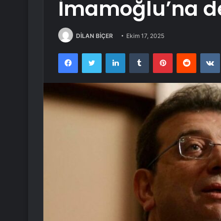
İmamoğlu’na d
DİLAN BİÇER
Ekim 17, 2025
Facebook
Twitter
LinkedIn
Tumblr
Pinterest
Reddit