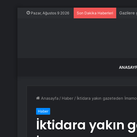
Gazilere 
Pazar, Ağustos 9 2026
Son Dakika Haberleri
ANASAY
Anasayfa
/
Haber
/
İktidara yakın gazeteden İmamo
Haber
İktidara yakın 