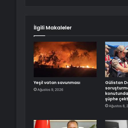
İlgili Makaleler
Yeşil vatan savunması
Gülistan D
soruşturma
Ağustos 9, 2026
konutundan
şüphe çekt
Ağustos 8, 