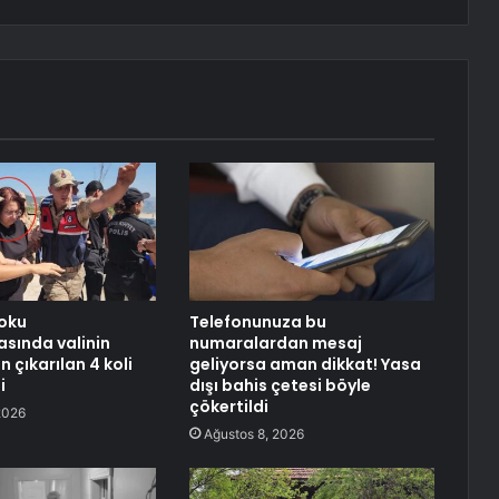
oku
Telefonunuza bu
sında valinin
numaralardan mesaj
 çıkarılan 4 koli
geliyorsa aman dikkat! Yasa
i
dışı bahis çetesi böyle
çökertildi
2026
Ağustos 8, 2026