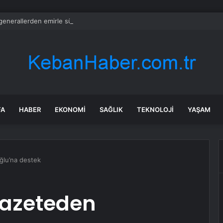
generallerden emirle sürpriz ziyaret
FA
HABER
EKONOMI
SAĞLIK
TEKNOLOJI
YAŞAM
ğlu’na destek
gazeteden