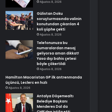
Ağustos 8, 2026
Gülistan Doku
soruşturmasında valinin
konutundan çıkarılan 4
koli şüphe çekti
Ağustos 8, 2026
Telefonunuza bu
numaralardan mesaj
geliyorsa aman dikkat!
Yasa dışı bahis çetesi
böyle çökertildi
Ağustos 8, 2026
Hamilton Macaristan GP ilk antrenmanda
üçüncü, Leclerc en hızlı
Ağustos 8, 2026
Antalya Döşemealtı
Belediye Başkanı
Menderes Dal da
CHP’den istifa etti