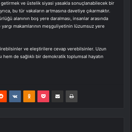
getirmek ve üstelik siyasi yasakla sonuçlanabilecek bir
yrıca, bu tür vakaların artmasına davetiye çıkarmaktır.
ürlüğü alanının boş yere daralması, insanlar arasında
ve yargı makamlarının meşguliyetinin lüzumsuz yere
tirebilsinler ve eleştirilere cevap verebilsinler. Uzun
hem de sağlıklı bir demokratik toplumsal hayatın
erest
Reddit
VKontakte
Odnoklassniki
Pocket
E-Posta ile paylaş
Yazdır