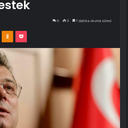
estek
0
0
1 dakika okuma süresi
VKontakte
Odnoklassniki
Pocket