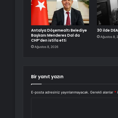
Antalya Döşemealtı Belediye
30 ilde DEA
Başkanı Menderes Dal da
Ağustos 8, 
CHP’den istifa etti
Ağustos 8, 2026
Bir yanıt yazın
E-posta adresiniz yayınlanmayacak.
Gerekli alanlar
*
i
Y
o
r