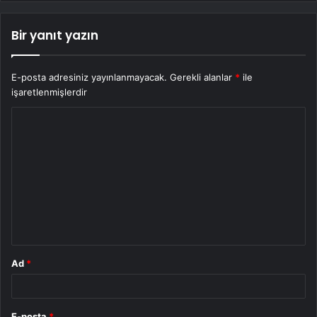
Bir yanıt yazın
E-posta adresiniz yayınlanmayacak.
Gerekli alanlar
*
ile
işaretlenmişlerdir
Y
o
r
u
m
*
Ad
*
E-posta
*