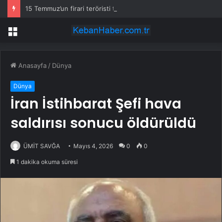
15 Temmuz’un firari teröristi tutuklandı!
Menü
Anasayfa
/
Dünya
Dünya
İran İstihbarat Şefi hava
saldırısı sonucu öldürüldü
ÜMİT SAVĞA
Mayıs 4, 2026
0
0
1 dakika okuma süresi