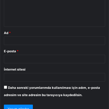
u
m
*
Ad
*
E-posta
*
İnternet sitesi
Daha sonraki yorumlarımda kullanılması için adım, e-posta
adresim ve site adresim bu tarayıcıya kaydedilsin.