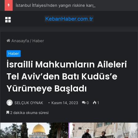
İstanbul İtfaiyesi’nden yangın riskine karşı videolu uyarı
Menü
Anasayfa
/
Haber
Haber
İsrailli Mahkumların Aileleri
Tel Aviv’den Batı Kudüs’e
Yürümeye Başladı
SELÇUK OYNAK
Kasım 14, 2023
0
1
2 dakika okuma süresi