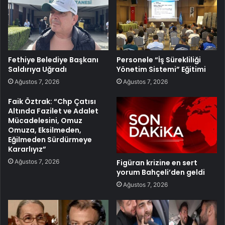
Fethiye Belediye Başkanı
Personele “İş Sürekliliği
Saldırıya Uğradı
Yönetim Sistemi” Eğitimi
Ağustos 7, 2026
Ağustos 7, 2026
Faik Öztrak: “Chp Çatısı
Altında Fazilet ve Adalet
Mücadelesini, Omuz
Omuza, Eksilmeden,
Eğilmeden Sürdürmeye
Kararlıyız”
Ağustos 7, 2026
Figüran krizine en sert
yorum Bahçeli’den geldi
Ağustos 7, 2026