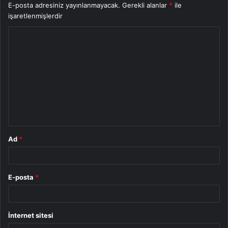
E-posta adresiniz yayınlanmayacak.
Gerekli alanlar
*
ile
işaretlenmişlerdir
Y
o
r
u
m
*
Ad
*
E-posta
*
İnternet sitesi