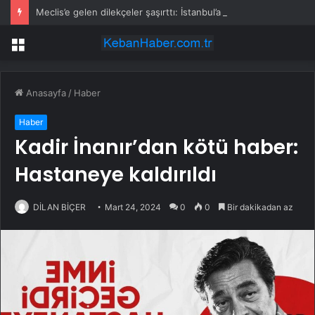
Meclis’e gelen dilekçeler şaşırttı: İstanbul’a kış, Ankara’ya yaz başkenti önerisi
Menü
Anasayfa
/
Haber
Haber
Kadir İnanır’dan kötü haber:
Hastaneye kaldırıldı
DİLAN BİÇER
Mart 24, 2024
0
0
Bir dakikadan az