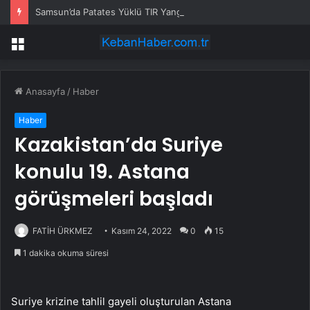
Samsun’da Patates Yüklü TIR Yangın Çıkardı
Menü
Anasayfa
/
Haber
Haber
Kazakistan’da Suriye
konulu 19. Astana
görüşmeleri başladı
FATİH ÜRKMEZ
Kasım 24, 2022
0
15
1 dakika okuma süresi
Suriye krizine tahlil gayeli oluşturulan Astana