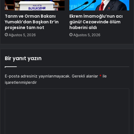
Tarım ve Orman Bakanı
Ekrem İmamoğlu’nun acı
Yumaklı’dan Başkan Er’in
günü! Cezaevinde ölüm
projesine tam not
haberini aldı
Ağustos 5, 2026
Ağustos 5, 2026
Bir yanıt yazın
E-posta adresiniz yayınlanmayacak.
Gerekli alanlar
*
ile
işaretlenmişlerdir
Y
o
r
u
m