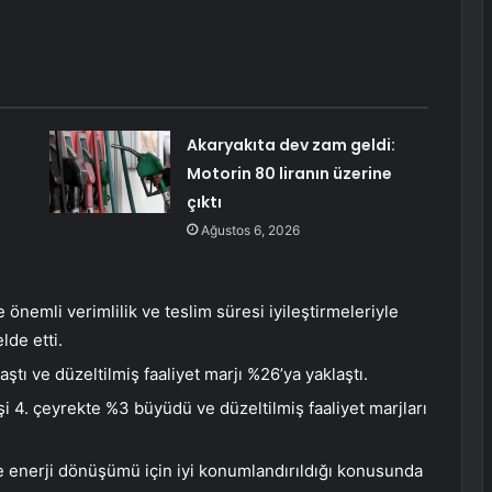
Akaryakıta dev zam geldi:
Motorin 80 liranın üzerine
çıktı
Ağustos 6, 2026
 önemli verimlilik ve teslim süresi iyileştirmeleriyle
lde etti.
aştı ve düzeltilmiş faaliyet marjı %26’ya yaklaştı.
işi 4. çeyrekte %3 büyüdü ve düzeltilmiş faaliyet marjları
ve enerji dönüşümü için iyi konumlandırıldığı konusunda