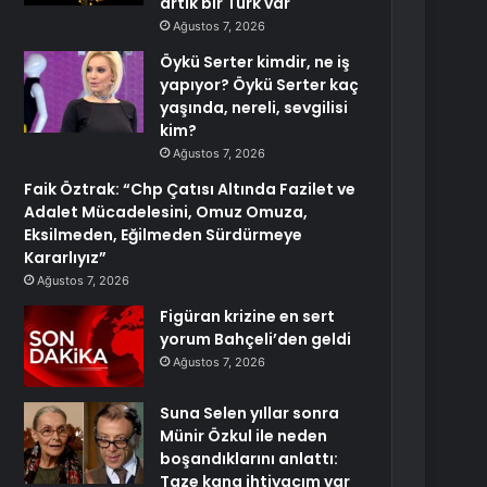
artık bir Türk var
Ağustos 7, 2026
Öykü Serter kimdir, ne iş
yapıyor? Öykü Serter kaç
yaşında, nereli, sevgilisi
kim?
Ağustos 7, 2026
Faik Öztrak: “Chp Çatısı Altında Fazilet ve
Adalet Mücadelesini, Omuz Omuza,
Eksilmeden, Eğilmeden Sürdürmeye
Kararlıyız”
Ağustos 7, 2026
Figüran krizine en sert
yorum Bahçeli’den geldi
Ağustos 7, 2026
Suna Selen yıllar sonra
Münir Özkul ile neden
boşandıklarını anlattı:
Taze kana ihtiyacım var