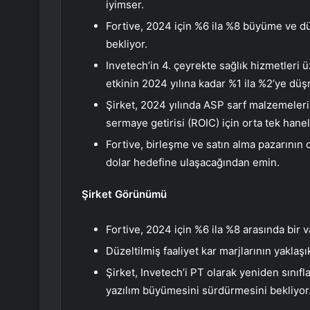
iyimser.
Fortive, 2024 için %6 ila %8 büyüme ve dü
bekliyor.
Invetech’in 4. çeyrekte sağlık hizmetleri 
etkinin 2024 yılına kadar %1 ila %2’ye düş
Şirket, 2024 yılında ASP sarf malzemeleri 
sermaye getirisi (ROIC) için orta tek han
Fortive, birleşme ve satın alma pazarını
dolar hedefine ulaşacağından emin.
Şirket Görünümü
Fortive, 2024 için %6 ila %8 arasında bir
Düzeltilmiş faaliyet kar marjlarının yakla
Şirket, Invetech’i PT olarak yeniden sınıf
yazılım büyümesini sürdürmesini bekliyor