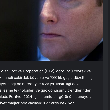
eti olan Fortive Corporation (FTV), dördüncü çeyrek ve
tek haneli çekirdek büyüme ve %60’lık güçlü düzeltilmiş
liyet marjı da neredeyse %26’ya ulaştı. İlgi daveti
italleşme teknolojileri ve güç dönüşümü trendlerinden
ladı. Fortive, 2024 için olumlu bir görünüm sunuyor;
iyet marjlarında yaklaşık %27 artış bekliyor.