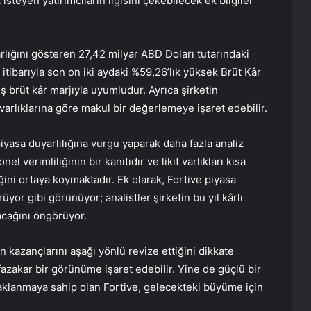
teyen yatırımcıların ilgisini çekebilecek ek bilgiler
rlığını gösteren 27,42 milyar ABD Doları tutarındaki
itibarıyla son on iki aydaki %59,26’lık yüksek Brüt Kâr
miş brüt kâr marjıyla uyumludur. Ayrıca şirketin
 varlıklarına göre makul bir değerlemeye işaret edebilir.
piyasa duyarlılığına vurgu yaparak daha fazla analiz
el verimliliğinin bir kanıtıdır ve likit varlıkları kısa
ğini ortaya koymaktadır. Ek olarak, Fortive piyasa
or gibi görünüyor; analistler şirketin bu yıl kârlı
acağını öngörüyor.
n kazançlarını aşağı yönlü revize ettiğini dikkate
fazakar bir görünüme işaret edebilir. Yine de güçlü bir
daklanmaya sahip olan Fortive, gelecekteki büyüme için