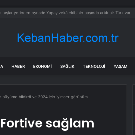
er kimdir, ne iş yapıyor? Öykü Serter kaç yaşında, nereli, sevgilisi kim?
FA
HABER
EKONOMI
SAĞLIK
TEKNOLOJI
YAŞAM
am büyüme bildirdi ve 2024 için iyimser görünüm
 Fortive sağlam