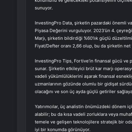
konumunu ve gelecekteki potansiyelini ölçmek is
sunuyor.
InvestingPro Data, şirketin pazardaki önemli va
Piyasa Değerini vurguluyor. 2023’ün 4. çeyreği 
Marjı, şirketin bildirdiği %60’lık güçlü düzeltil
Fiyat/Defter oranı 2,66 olup, bu da şirketin net
InvestingPro Tips, Fortive’in finansal gücü ve 
sunar. Şirketin etkileyici brüt kar marjı operasyon
vadeli yükümlülüklerini aşarak finansal esnekli
uzmanlarının gözünde olumlu bir gidişat sürdürüy
olacağını ve son üç ayda güçlü getiriler sağlay
Yatırımcılar, üç analistin önümüzdeki dönem içi
alabilir; bu da kısa vadeli zorluklara veya muha
temele ve gelişen teknolojilere stratejik bir o
iyi bir konumda görünüyor.