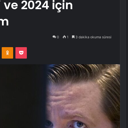
 ve 2024 için
üm
0
1
3 dakika okuma süresi
VKontakte
Odnoklassniki
Pocket