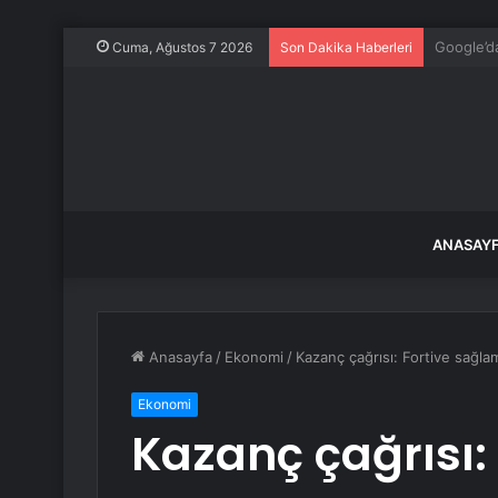
Öykü Sert
Cuma, Ağustos 7 2026
Son Dakika Haberleri
ANASAY
Anasayfa
/
Ekonomi
/
Kazanç çağrısı: Fortive sağl
Ekonomi
Kazanç çağrısı: