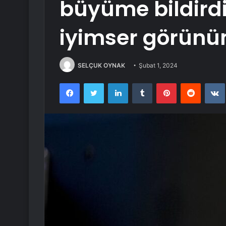
büyüme bildirdi
iyimser görün
SELÇUK OYNAK
Şubat 1, 2024
Facebook
Twitter
LinkedIn
Tumblr
Pinterest
Reddit