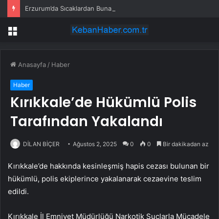
Erzurum’da Sıcaklardan Bunalan Mandaların Serinlik Mesaisi
Menü
Anasayfa
/
Haber
Haber
Kırıkkale’de Hükümlü Polis
Tarafından Yakalandı
DİLAN BİÇER
Ağustos 2, 2025
0
0
Bir dakikadan az
Kırıkkale’de hakkında kesinleşmiş hapis cezası bulunan bir
hükümlü, polis ekiplerince yakalanarak cezaevine teslim
edildi.
Kırıkkale İl Emniyet Müdürlüğü Narkotik Suçlarla Mücadele