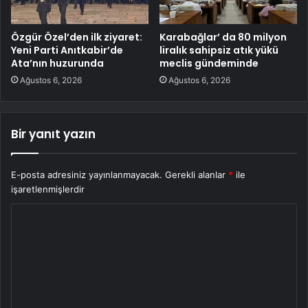
Özgür Özel’den ilk ziyaret:
Karabağlar’ da 80 milyon
Yeni Parti Anıtkabir’de
liralık sahipsiz atık yükü
Ata’nın huzurunda
meclis gündeminde
Ağustos 6, 2026
Ağustos 6, 2026
Bir yanıt yazın
E-posta adresiniz yayınlanmayacak.
Gerekli alanlar
*
ile
işaretlenmişlerdir
Y
o
r
u
m