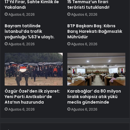
17 Yıl Firar, Sahte Kimlik ile
15 Temmuz’un firari
Yakalandı
teröristi tutuklandı!
Ağustos 6, 2026
Ağustos 6, 2026
Bayram tatilinde
BTP Başkanı Baş: Kıbrıs
İstanbul’da trafik
Barış Harekatı Bağımsızlık
yoğunluğu %63’e ulaştı.
Mührüdür
Ağustos 6, 2026
Ağustos 6, 2026
Özgür Özel’den ilk ziyaret:
Karabağlar’ da 80 milyon
Yeni Parti Anıtkabir’de
liralık sahipsiz atık yükü
Ata’nın huzurunda
meclis gündeminde
Ağustos 6, 2026
Ağustos 6, 2026