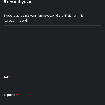
Bir yanıt yazın
E-posta adresiniz yayınlanmayacak.
Gerekli alanlar
*
ile
işaretlenmişlerdir
Y
o
r
u
m
*
Ad
*
E-posta
*