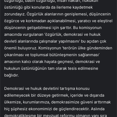
özgürlüğü, basın özgürlüğü, insan hakları, hukukun
üstünlüğü gibi konularda da ilerleme kaydetmek
zorundayız. Özgürlük alanlarının genişlemesi, düşüncenin
özgürce ve korkmadan açıklanabilmesi, yaratıcı ve eleştirel
düşüncenin gelişebilmesi için şarttır. Bu komisyonun
amacında vurgulanan ‘özgürlük, demokrasi ve hukuk
devleti alanlarında çalışmalar yapılmasını’ bu açıdan çok
önemli buluyoruz. Komisyonun ‘terörün ülke gündeminden
çıkarılması ve toplumsal bütünleşmenin sağlanması’
amacının kalıcı olarak hayata geçmesi, demokrasi ve
hukukun üstünlüğünün tam olarak tesis edilmesine
bağlıdır.
Demokrasi ve hukuk devletini tartışma konusu
edilemeyecek bir düzeye getirmek, içeride ve dışarıda
ülkemize, kurumlarımıza, demokrasimize güveni arttırmak
hiç şüphesiz ekonomimizi de güçlendirecektir. Aslında
demokratikleşme bir mevzuat reformu olmanın yanı sıra