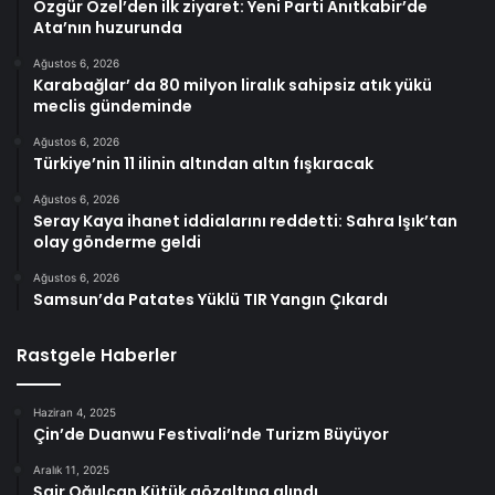
Özgür Özel’den ilk ziyaret: Yeni Parti Anıtkabir’de
Ata’nın huzurunda
Ağustos 6, 2026
Karabağlar’ da 80 milyon liralık sahipsiz atık yükü
meclis gündeminde
Ağustos 6, 2026
Türkiye’nin 11 ilinin altından altın fışkıracak
Ağustos 6, 2026
Seray Kaya ihanet iddialarını reddetti: Sahra Işık’tan
olay gönderme geldi
Ağustos 6, 2026
Samsun’da Patates Yüklü TIR Yangın Çıkardı
Rastgele Haberler
Haziran 4, 2025
Çin’de Duanwu Festivali’nde Turizm Büyüyor
Aralık 11, 2025
Şair Oğulcan Kütük gözaltına alındı