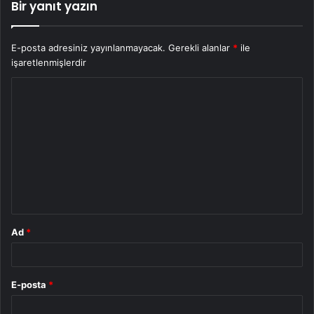
Bir yanıt yazın
E-posta adresiniz yayınlanmayacak.
Gerekli alanlar
*
ile
işaretlenmişlerdir
Y
o
r
u
m
*
Ad
*
E-posta
*