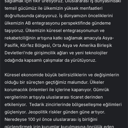
sağlamak için fikir üretiyoruz. Uluslararası iş dünyasındaki
temsil gücümüz ile ülkemizin yüksek menfaatleri
doğrultusunda çalışıyoruz. İş dünyamızın önceliklerini
ülkemizin AB entegrasyonu perspektifinde gündeme
taşıyoruz. Ülkemizin küresel entegrasyonunun ve
rekabetciliğinin artışına katkı sağlamak amacıyla Asya-
Pasifik, Körfez Bölgesi, Orta Asya ve Amerika Birleşik
Devletleri’nde girişimcilik ağları ve yeni teknolojiler
odağında kapsamlı çalışmalar da yürütüyoruz.
Küresel ekonomide büyük belirsizliklerin ve değişimlerin
olduğu bir süreçten geçtiğimiz malumdur. Ülkeler
korumacılık önlemleri ile içlerine kapanıyor. Gümrük
vergilerinin artışıyla uluslararası ticaret derinden
etkileniyor. Tedarik zincirlerinde bölgeselleşme eğilimleri
güçleniyor. Jeopolitik riskler günden güne artıyor.
Neredeyse 100 yıl önce uluslararası iş birliğini
güçlendirmek için kurumlar kurulmasına öncülük eden