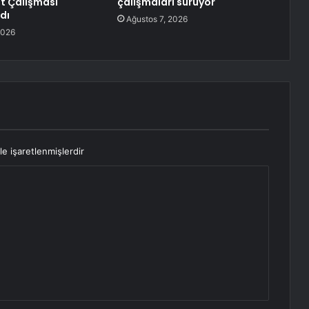
lt Çalışması
çalışmaları sürüyor
dı
Ağustos 7, 2026
2026
le işaretlenmişlerdir