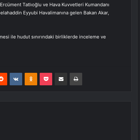
 Ercüment Tatlıoğlu ve Hava Kuvvetleri Kumandanı
 Selahaddin Eyyubi Havalimanına gelen Bakan Akar,
si ile hudut sınırındaki birliklerde inceleme ve
erest
Reddit
VKontakte
Odnoklassniki
Pocket
E-Posta ile paylaş
Yazdır