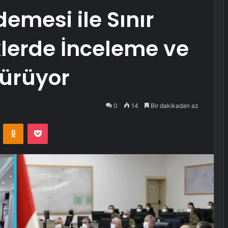
mesi ile Sınır
klerde İnceleme ve
Sürüyor
0
14
Bir dakikadan az
VKontakte
Odnoklassniki
Pocket