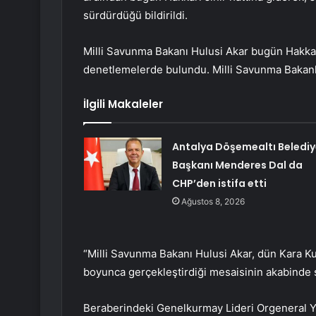
sürdürdüğü bildirildi.
Milli Savunma Bakanı Hulusi Akar bugün Hakkar
denetlemelerde bulundu. Milli Savunma Bakanlı
İlgili Makaleler
Antalya Döşemealtı Belediy
Başkanı Menderes Dal da
CHP’den istifa etti
Ağustos 8, 2026
“Milli Savunma Bakanı Hulusi Akar, dün Kara K
boyunca gerçekleştirdiği mesaisinin akabinde s
Beraberindeki Genelkurmay Lideri Orgeneral Y