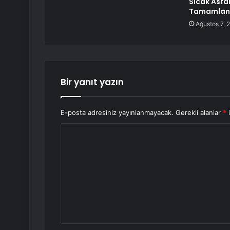
Sıcak Asfa
Tamamlan
Ağustos 7, 
Bir yanıt yazın
E-posta adresiniz yayınlanmayacak.
Gerekli alanlar
*
i
Y
o
r
u
m
*