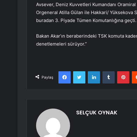
Avsever, Deniz Kuvvetleri Kumandanı Oramiral
Orgeneral Atilla Gülan ile Hakkari/ Yüksekova
buradan 3. Piyade Tümen Komutanlığına geçti.
Bakan Akar’ın beraberindeki TSK komuta kademe
denetlemeleri sürüyor.”
Facebook
Twitter
LinkedIn
Tumblr
Pint
Paylaş
SELÇUK OYNAK