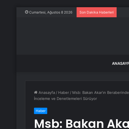
Ece E
Cumartesi, Ağustos 8 2026
Son Dakika Haberleri
ANASAY
Anasayfa
/
Haber
/
Msb: Bakan Akar’ın Beraberindek
İnceleme ve Denetlemeleri Sürüyor
Haber
Msb: Bakan Akar