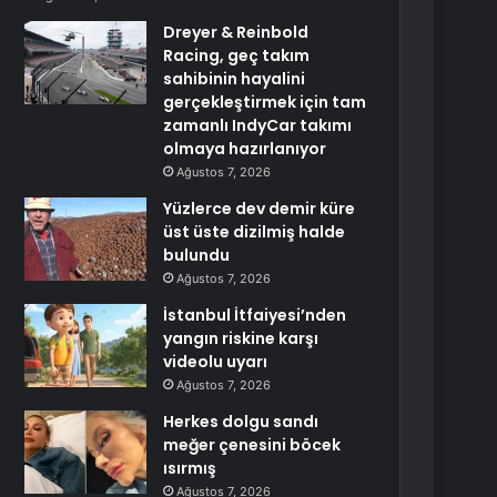
Dreyer & Reinbold
Racing, geç takım
sahibinin hayalini
gerçekleştirmek için tam
zamanlı IndyCar takımı
olmaya hazırlanıyor
Ağustos 7, 2026
Yüzlerce dev demir küre
üst üste dizilmiş halde
bulundu
Ağustos 7, 2026
İstanbul İtfaiyesi’nden
yangın riskine karşı
videolu uyarı
Ağustos 7, 2026
Herkes dolgu sandı
meğer çenesini böcek
ısırmış
Ağustos 7, 2026