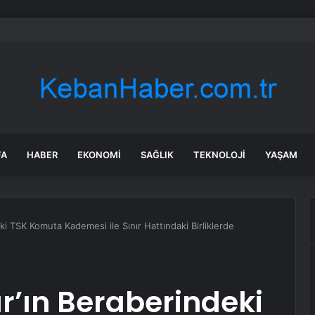
rken’den ‘yasak aşk’ açıklaması: Hukuki yollara başvuruyor
FA
HABER
EKONOMI
SAĞLIK
TEKNOLOJI
YAŞAM
i TSK Komuta Kademesi ile Sınır Hattındaki Birliklerde
’ın Beraberindeki