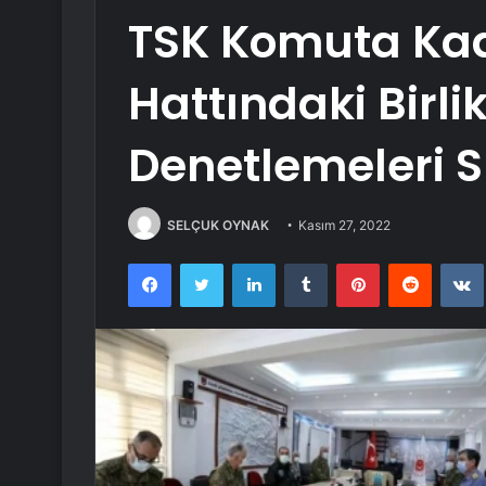
TSK Komuta Kade
Hattındaki Birli
Denetlemeleri 
SELÇUK OYNAK
Kasım 27, 2022
Facebook
Twitter
LinkedIn
Tumblr
Pinterest
Reddit