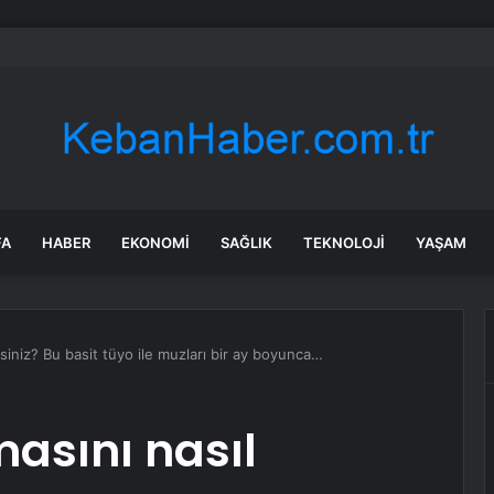
rken’den ‘yasak aşk’ açıklaması: Hukuki yollara başvuruyor
FA
HABER
EKONOMI
SAĞLIK
TEKNOLOJI
YAŞAM
rsiniz? Bu basit tüyo ile muzları bir ay boyunca…
asını nasıl