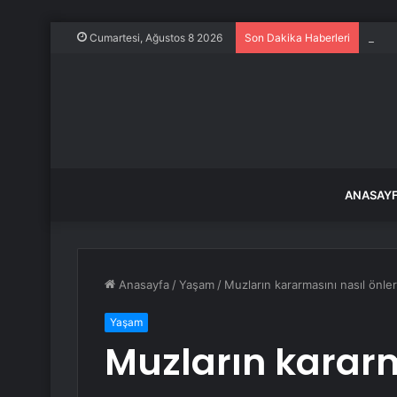
Ece E
Cumartesi, Ağustos 8 2026
Son Dakika Haberleri
ANASAY
Anasayfa
/
Yaşam
/
Muzların kararmasını nasıl önle
Yaşam
Muzların kararm