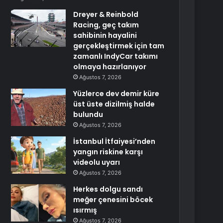
Dreyer & Reinbold
Racing, geç takım
sahibinin hayalini
gerçekleştirmek için tam
zamanlı IndyCar takımı
olmaya hazırlanıyor
Ağustos 7, 2026
Yüzlerce dev demir küre
üst üste dizilmiş halde
bulundu
Ağustos 7, 2026
İstanbul İtfaiyesi’nden
yangın riskine karşı
videolu uyarı
Ağustos 7, 2026
Herkes dolgu sandı
meğer çenesini böcek
ısırmış
Ağustos 7, 2026