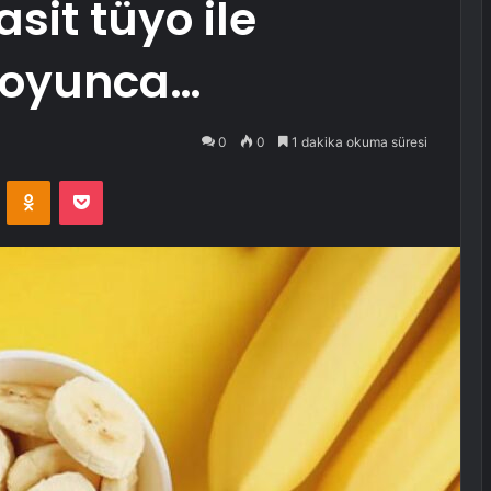
asit tüyo ile
 boyunca…
0
0
1 dakika okuma süresi
VKontakte
Odnoklassniki
Pocket