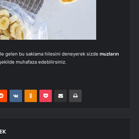
ale gelen bu saklama hilesini deneyerek sizde
muzların
 şekilde muhafaza edebilirsiniz.
erest
Reddit
VKontakte
Odnoklassniki
Pocket
E-Posta ile paylaş
Yazdır
EK