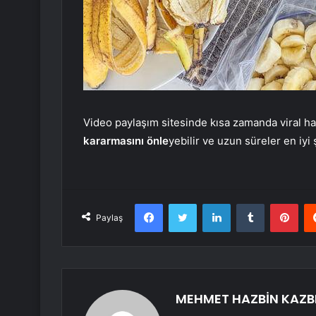
Video paylaşım sitesinde kısa zamanda viral h
kararmasını önle
yebilir ve uzun süreler en iyi
Facebook
Twitter
LinkedIn
Tumblr
Pint
Paylaş
MEHMET HAZBİN KAZB