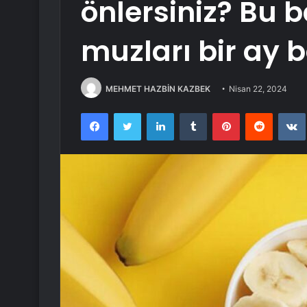
önlersiniz? Bu b
muzları bir ay
MEHMET HAZBİN KAZBEK
Nisan 22, 2024
Facebook
Twitter
LinkedIn
Tumblr
Pinterest
Reddit