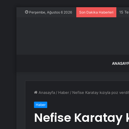
15 Te
Perşembe, Ağustos 6 2026
Son Dakika Haberleri
ANASAY
Anasayfa
/
Haber
/
Nefise Karatay kızıyla poz verdi
Haber
Nefise Karatay k