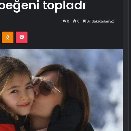
 beğeni topladı
0
0
Bir dakikadan az
VKontakte
Odnoklassniki
Pocket