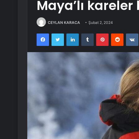
Maya’lı kareler
CEYLAN KARACA
Şubat 2, 2024
Facebook
Twitter
LinkedIn
Tumblr
Pinterest
Reddit