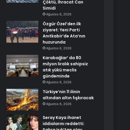
Çöktü, İhracat Can
Simidi
Ağustos 6, 2026
Özgür Özel’den ilk
ziyaret: Yeni Parti
Anıtkabir’de Ata’nın
huzurunda
Ağustos 6, 2026
Karabağlar’ da 80
milyon liralık sahipsiz
atık yükü meclis
gündeminde
Ağustos 6, 2026
Türkiye’nin 11 ilinin
altından altın fışkıracak
Ağustos 6, 2026
Seray Kaya ihanet
iddialarını reddetti:
Sahra Işık’tan olay