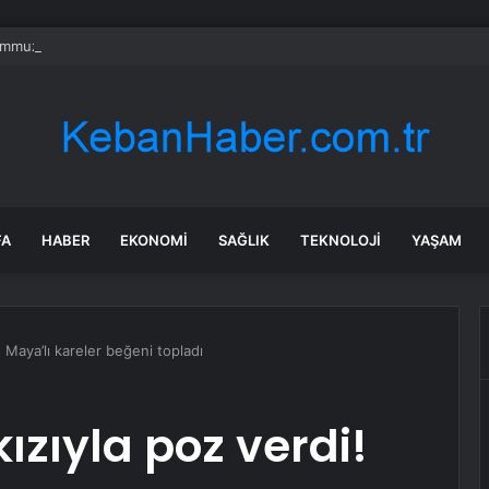
mmuz’un firari teröristi tutuklandı!
FA
HABER
EKONOMI
SAĞLIK
TEKNOLOJI
YAŞAM
! Maya’lı kareler beğeni topladı
ızıyla poz verdi!