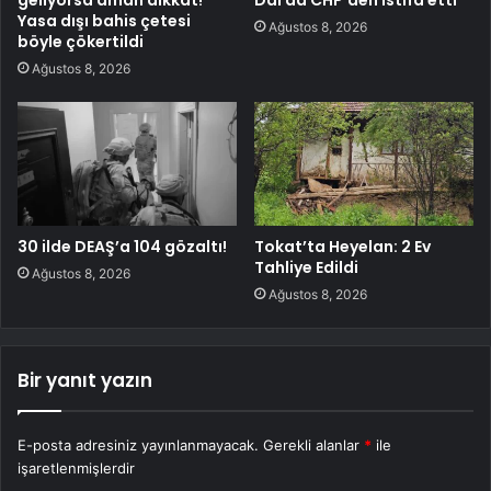
geliyorsa aman dikkat!
Dal da CHP’den istifa etti
Yasa dışı bahis çetesi
Ağustos 8, 2026
böyle çökertildi
Ağustos 8, 2026
30 ilde DEAŞ’a 104 gözaltı!
Tokat’ta Heyelan: 2 Ev
Tahliye Edildi
Ağustos 8, 2026
Ağustos 8, 2026
Bir yanıt yazın
E-posta adresiniz yayınlanmayacak.
Gerekli alanlar
*
ile
işaretlenmişlerdir