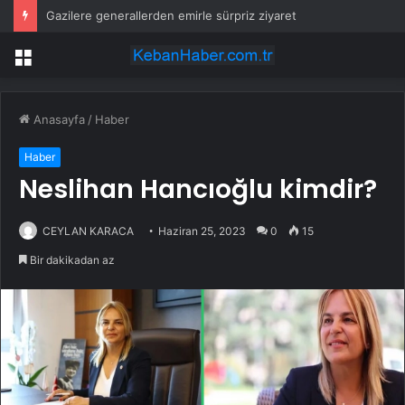
Gazilere generallerden emirle sürpriz ziyaret
Menü
Anasayfa
/
Haber
Haber
Neslihan Hancıoğlu kimdir?
CEYLAN KARACA
Haziran 25, 2023
0
15
Bir dakikadan az