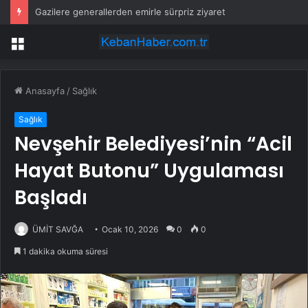
Gazilere generallerden emirle sürpriz ziyaret
Menü
Anasayfa
/
Sağlık
Sağlık
Nevşehir Belediyesi’nin “Acil
Hayat Butonu” Uygulaması
Başladı
ÜMİT SAVĞA
Ocak 10, 2026
0
0
1 dakika okuma süresi