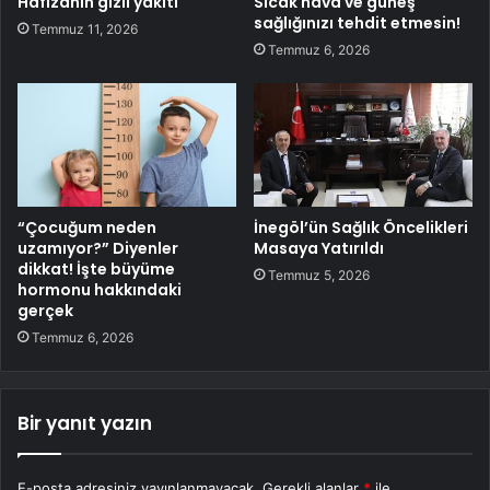
Hafızanın gizli yakıtı
Sıcak hava ve güneş
sağlığınızı tehdit etmesin!
Temmuz 11, 2026
Temmuz 6, 2026
“Çocuğum neden
İnegöl’ün Sağlık Öncelikleri
uzamıyor?” Diyenler
Masaya Yatırıldı
dikkat! İşte büyüme
Temmuz 5, 2026
hormonu hakkındaki
gerçek
Temmuz 6, 2026
Bir yanıt yazın
E-posta adresiniz yayınlanmayacak.
Gerekli alanlar
*
ile