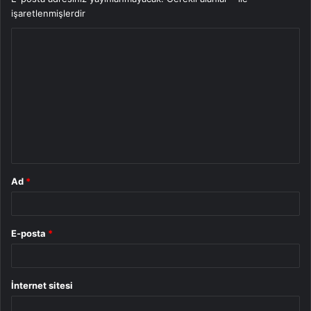
işaretlenmişlerdir
Y
o
r
u
m
*
Ad
*
E-posta
*
İnternet sitesi