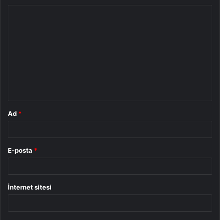
Y
o
r
u
m
*
Ad
*
E-posta
*
İnternet sitesi