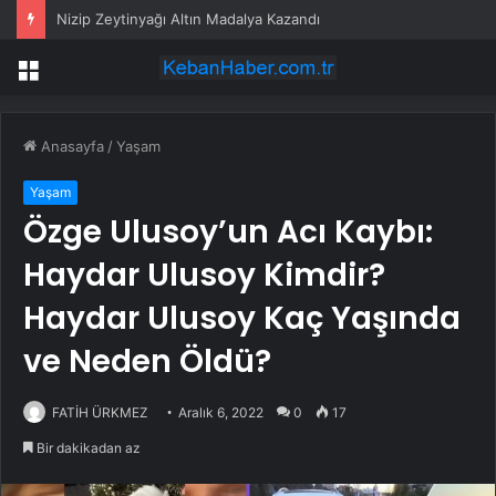
Nizip Zeytinyağı Altın Madalya Kazandı
Menü
Anasayfa
/
Yaşam
Yaşam
Özge Ulusoy’un Acı Kaybı:
Haydar Ulusoy Kimdir?
Haydar Ulusoy Kaç Yaşında
ve Neden Öldü?
FATİH ÜRKMEZ
Aralık 6, 2022
0
17
Bir dakikadan az