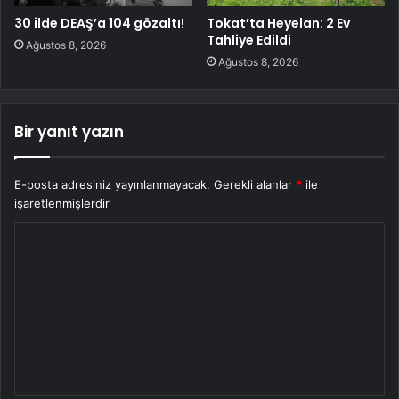
30 ilde DEAŞ’a 104 gözaltı!
Tokat’ta Heyelan: 2 Ev
Tahliye Edildi
Ağustos 8, 2026
Ağustos 8, 2026
Bir yanıt yazın
E-posta adresiniz yayınlanmayacak.
Gerekli alanlar
*
ile
işaretlenmişlerdir
Y
o
r
u
m
*