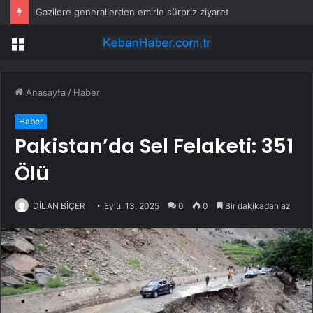
Gazilere generallerden emirle sürpriz ziyaret
Menü
Anasayfa
/
Haber
Haber
Pakistan’da Sel Felaketi: 351
Ölü
DİLAN BİÇER
Eylül 13, 2025
0
0
Bir dakikadan az