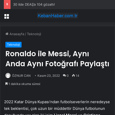
30 ilde DEAŞ’a 104 gözaltı!
Menü
Anasayfa
/
Teknoloji
Teknoloji
Ronaldo ile Messi, Aynı
Anda Aynı Fotoğrafı Paylaştı
ÖZNUR CAN
Kasım 23, 2022
0
14
1 dakika okuma süresi
2022 Katar Dünya Kupası’ndan futbolseverlerin neredeyse
tek beklentisi, çok uzun bir müddettir Dünya futbolunun