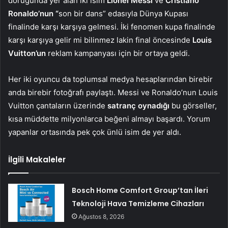
doruğunda yer alan iki isim
Lionel Messi
ve
Cristiano
Ronaldo’nun “
son bir dans” edasıyla Dünya Kupası
finalinde karşı karşıya gelmesi. İki fenomen kupa finalinde
karşı karşıya gelir mi bilinmez lakin final öncesinde
Louis
Vuitton’un
reklam kampanyası için bir ortaya geldi.
Her iki oyuncu da toplumsal medya hesaplarından birebir
anda birebir fotoğrafı paylaştı. Messi ve Ronaldo’nun Louis
Vuitton çantaların üzerinde
satranç oynadığı
bu görseller,
kısa müddette milyonlarca beğeni almayı başardı. Yorum
yapanlar ortasında pek çok ünlü isim de yer aldı.
İlgili Makaleler
Bosch Home Comfort Group’tan İleri
Teknoloji Hava Temizleme Cihazları
Ağustos 8, 2026