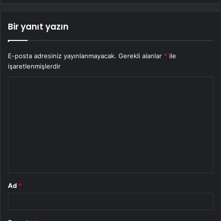
Bir yanıt yazın
E-posta adresiniz yayınlanmayacak.
Gerekli alanlar
*
ile
işaretlenmişlerdir
Y
o
r
u
m
*
Ad
*