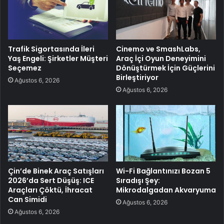
Trafik Sigortasında İleri
Cinemo ve SmashLabs,
Yaş Engeli: Şirketler Müşteri
Araç İçi Oyun Deneyimini
Seçemez
Dönüştürmek İçin Güçlerini
Birleştiriyor
Ağustos 6, 2026
Ağustos 6, 2026
Çin’de Binek Araç Satışları
Wi-Fi Bağlantınızı Bozan 5
2026’da Sert Düşüş: ICE
Sıradışı Şey:
Araçları Çöktü, İhracat
Mikrodalgadan Akvaryuma
Can Simidi
Ağustos 6, 2026
Ağustos 6, 2026