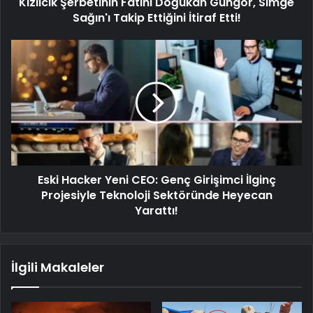
Kızılcık Şerbetinin Fatihi Doğukan Güngör, Simge
Sağın'ı Takip Ettiğini İtiraf Etti!
Eski Hacker Yeni CEO: Genç Girişimci İlginç
Projesiyle Teknoloji Sektöründe Heyecan
Yarattı!
İlgili Makaleler