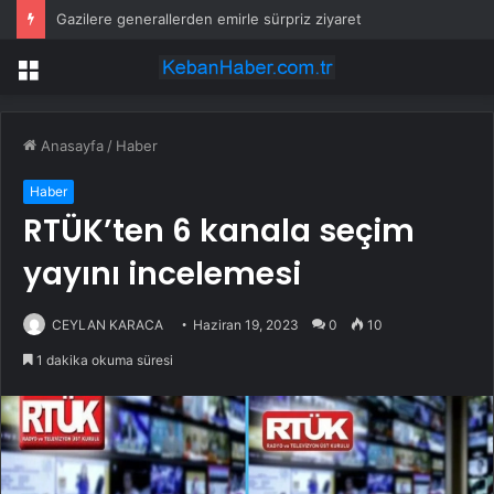
Gazilere generallerden emirle sürpriz ziyaret
Menü
Anasayfa
/
Haber
Haber
RTÜK’ten 6 kanala seçim
yayını incelemesi
CEYLAN KARACA
Haziran 19, 2023
0
10
1 dakika okuma süresi