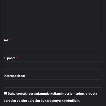
r
u
m
*
Ad
*
E-posta
*
İnternet sitesi
Daha sonraki yorumlarımda kullanılması için adım, e-posta
adresim ve site adresim bu tarayıcıya kaydedilsin.