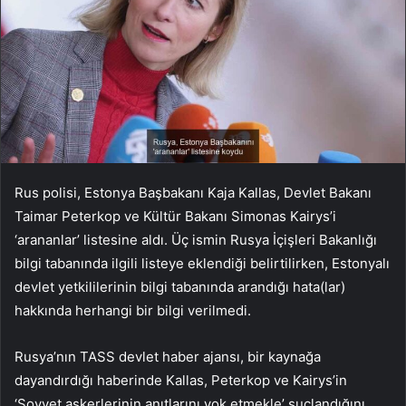
Rus polisi, Estonya Başbakanı Kaja Kallas, Devlet Bakanı
Taimar Peterkop ve Kültür Bakanı Simonas Kairys’i
‘arananlar’ listesine aldı. Üç ismin Rusya İçişleri Bakanlığı
bilgi tabanında ilgili listeye eklendiği belirtilirken, Estonyalı
devlet yetkililerinin bilgi tabanında arandığı hata(lar)
hakkında herhangi bir bilgi verilmedi.
Rusya’nın TASS devlet haber ajansı, bir kaynağa
dayandırdığı haberinde Kallas, Peterkop ve Kairys’in
‘Sovyet askerlerinin anıtlarını yok etmekle’ suçlandığını