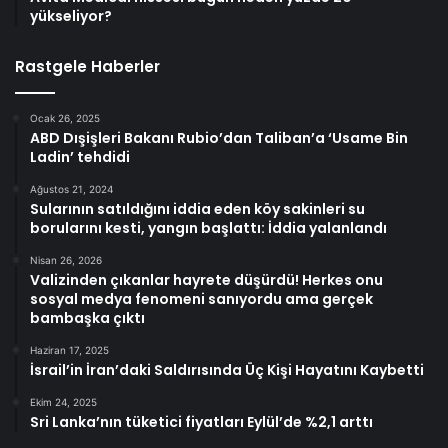
yükseliyor?
Rastgele Haberler
Ocak 26, 2025
ABD Dışişleri Bakanı Rubio’dan Taliban’a ‘Usame Bin
Ladin’ tehdidi
Ağustos 21, 2024
Sularının satıldığını iddia eden köy sakinleri su
borularını kesti, yangın başlattı: İddia yalanlandı
Nisan 26, 2026
Valizinden çıkanlar hayrete düşürdü! Herkes onu
sosyal medya fenomeni sanıyordu ama gerçek
bambaşka çıktı
Haziran 17, 2025
İsrail’in İran’daki Saldırısında Üç Kişi Hayatını Kaybetti
Ekim 24, 2025
Sri Lanka’nın tüketici fiyatları Eylül’de %2,1 arttı