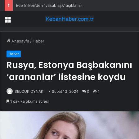
Ece Erken’den ‘yasak aşk’ açıklaması: Hukuki yollara başvuruyor
Menü
Anasayfa
/
Haber
Haber
Rusya, Estonya Başbakanını
‘arananlar’ listesine koydu
SELÇUK OYNAK
Şubat 13, 2024
0
1
1 dakika okuma süresi