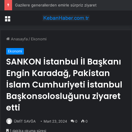
Gazilere generallerden emirle sürpriz ziyaret
Menü
Anasayfa
/
Ekonomi
Ekonomi
SANKON İstanbul İl Başkanı
Engin Karadağ, Pakistan
İslam Cumhuriyeti İstanbul
Başkonsolosluğunu ziyaret
etti
ÜMİT SAVĞA
Mart 23, 2024
0
0
1 dakika okuma süresi