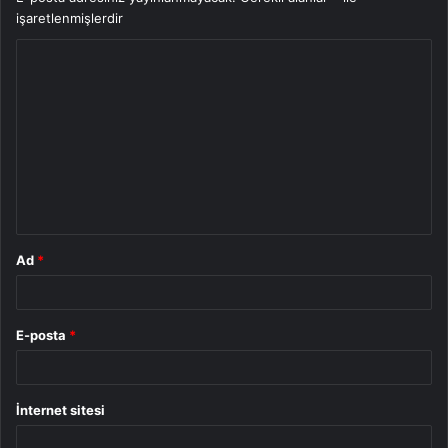
işaretlenmişlerdir
Y
o
r
u
m
*
Ad
*
E-posta
*
İnternet sitesi