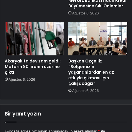
Merkez Bankası’ndan Kredi
Büyümesine Sıkı Önlemler
Ağustos 6, 2026
Akaryakıta dev zam geldi:
Başkan Özçelik:
Motorin 80 liranın üzerine
“Bölgemizin
çıktı
yaşananlardan en az
etkiyle çıkması için
Ağustos 6, 2026
çalışacağız”
Ağustos 6, 2026
Bir yanıt yazın
E-posta adresiniz yayınlanmayacak.
Gerekli alanlar
*
ile