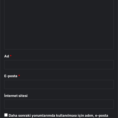
Y
o
r
u
m
*
Ad
*
E-posta
*
İnternet sitesi
Daha sonraki yorumlarımda kullanılması için adım, e-posta