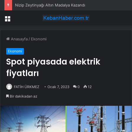
Nizip Zeytinyağı Altın Madalya Kazandı
Menü
Anasayfa
/
Ekonomi
Ekonomi
Spot piyasada elektrik
fiyatları
FATİH ÜRKMEZ
Ocak 7, 2023
0
12
Bir dakikadan az