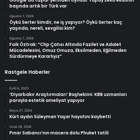
Google’da taşlar yerinden oynadı: Yapay zekâ ekibinin
başında artık bir Türk var
Ağustos 7, 2026
Öykü Serter kimdir, ne iş yapıyor? Öykü Serter kaç
yaşında, nereli, sevgilisi kim?
Ağustos 7, 2026
Faik Öztrak: “Chp Çatısı Altında Fazilet ve Adalet
Mücadelesini, Omuz Omuza, Eksilmeden, Eğilmeden
Sürdürmeye Kararlıyız”
Rastgele Haberler
Eylül 6, 2023
‘Diyarbakır Araştırmaları’ Başhekimi: KBB uzmanları
parayla estetik ameliyat yapıyor
Mayıs 27, 2024
Kürt aydın Süleyman Yaşar hayatını kaybetti
Ocak 28, 2026
Pınar Sabancı’nın macera dolu Phuket tatili