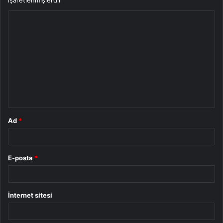
işaretlenmişlerdir
Y
o
r
u
m
*
Ad
*
E-posta
*
İnternet sitesi