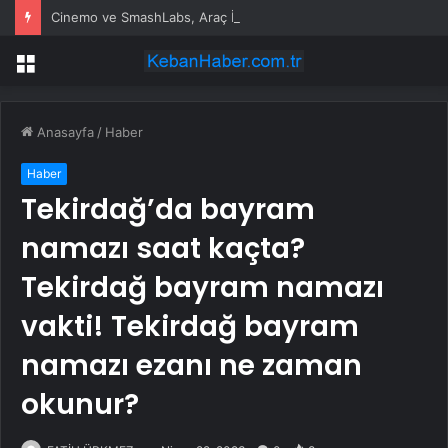
Cinemo ve SmashLabs, Araç İçi Oyun Deneyimini Dönüştürmek İçin Güçlerini Birleştiriyor
Menü
Anasayfa
/
Haber
Haber
Tekirdağ’da bayram
namazı saat kaçta?
Tekirdağ bayram namazı
vakti! Tekirdağ bayram
namazı ezanı ne zaman
okunur?