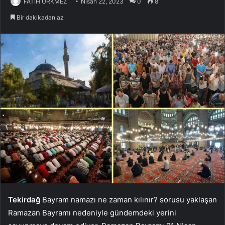
FATİH ÜRKMEZ
Nisan 22, 2023
0
8
Bir dakikadan az
Tekirdağ
Bayram namazı ne zaman kılınır? sorusu yaklaşan
Ramazan Bayramı nedeniyle gündemdeki yerini