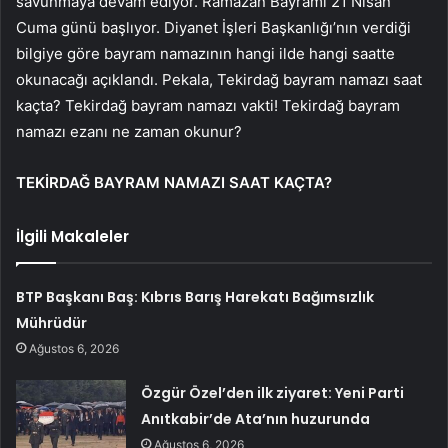
savunmaya devam ediyor. Ramazan Bayramı 21 Nisan
Cuma günü başlıyor. Diyanet İşleri Başkanlığı’nın verdiği
bilgiye göre bayram namazının hangi ilde hangi saatte
okunacağı açıklandı. Pekala, Tekirdağ bayram namazı saat
kaçta? Tekirdağ bayram namazı vakti! Tekirdağ bayram
namazı ezanı ne zaman okunur?
TEKİRDAĞ BAYRAM NAMAZI SAAT KAÇTA?
İlgili Makaleler
BTP Başkanı Baş: Kıbrıs Barış Harekatı Bağımsızlık
Mührüdür
Ağustos 6, 2026
Özgür Özel’den ilk ziyaret: Yeni Parti
Anıtkabir’de Ata’nın huzurunda
Ağustos 6, 2026