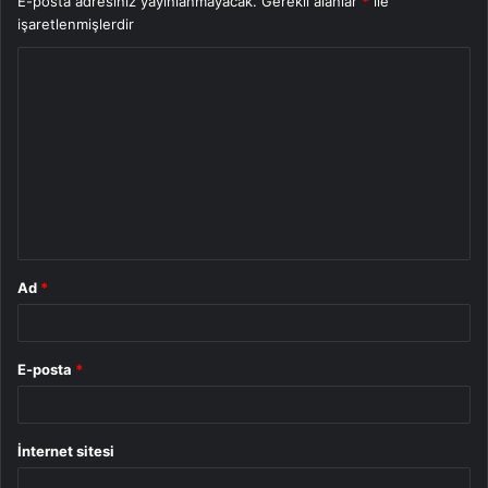
E-posta adresiniz yayınlanmayacak.
Gerekli alanlar
*
ile
işaretlenmişlerdir
Y
o
r
u
m
*
Ad
*
E-posta
*
İnternet sitesi