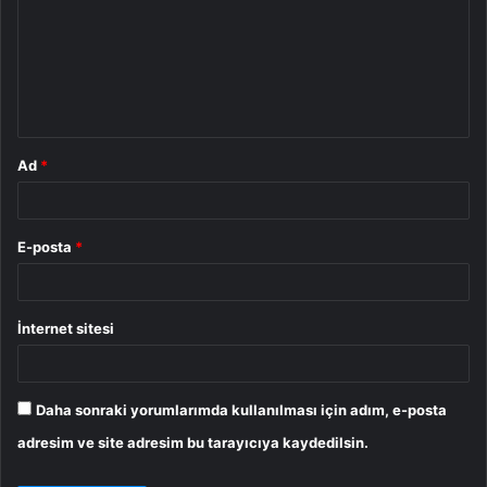
r
u
m
*
Ad
*
E-posta
*
İnternet sitesi
Daha sonraki yorumlarımda kullanılması için adım, e-posta
adresim ve site adresim bu tarayıcıya kaydedilsin.