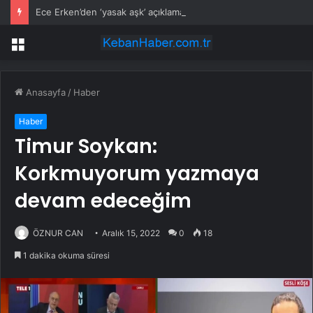
Ece Erken’den ‘yasak aşk’ açıklaması: Hukuki yollara başvuruyor
Menü
Anasayfa
/
Haber
Haber
Timur Soykan:
Korkmuyorum yazmaya
devam edeceğim
ÖZNUR CAN
Aralık 15, 2022
0
18
1 dakika okuma süresi