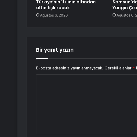
Türkiye’nin 11 ilinin altından
Samsun’da 
altın fışkıracak
Yangın Çık
Ağustos 6, 2026
Ağustos 6, 
Bir yanıt yazın
E-posta adresiniz yayınlanmayacak.
Gerekli alanlar
*
i
Y
o
r
u
m
*