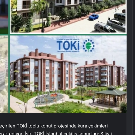
çirilen TOKİ toplu konut projesinde kura çekimleri
ediyor. İşte TOKİ İstanbul çekiliş sonuçları: Silivri,