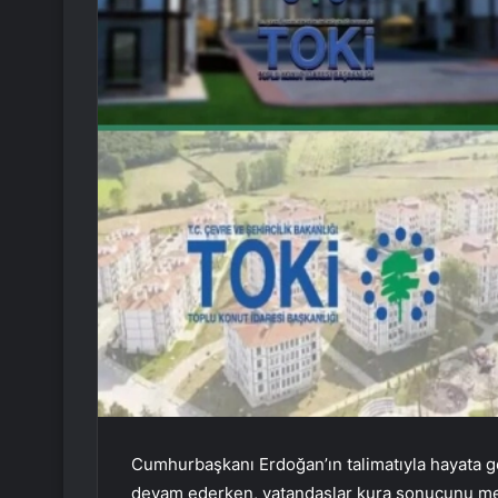
Cumhurbaşkanı Erdoğan’ın talimatıyla hayata ge
devam ederken, vatandaşlar kura sonucunu merak 