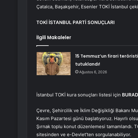
Çatalca, Başakşehir, Esenler TOKİ İstanbul çeki
TOKİ İSTANBUL PARTİ SONUÇLARI
İlgili Makaleler
15 Temmuz’un firari terörist
tutuklandı!
Ağustos 6, 2026
İstanbul TOKİ kura sonuçları listesi için
BURA
Çevre, Şehircilik ve İklim Değişikliği Bakanı Mu
Kasım Pazartesi günü başlatıyoruz. Hayırlı olsu
Şırnak toplu konut düzenlemesi tamamlandı. TOK
sitesinden ve e-Devlet’ten sorgulanabiliyor.