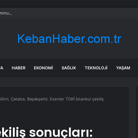
mmuz’un firari teröristi tutuklandı!
FA
HABER
EKONOMI
SAĞLIK
TEKNOLOJI
YAŞAM
Silivri, Çatalca, Başakşehir, Esenler TOKİ İstanbul çekiliş
kiliş sonuçları: