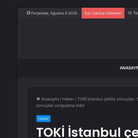
15 Te
Perşembe, Ağustos 6 2026
Son Dakika Haberleri
ANASAY
Anasayfa
/
Haber
/
TOKİ İstanbul çekiliş sonuçları: 
sonuçları sorgulama linki!
Haber
TOKİ İstanbul çe