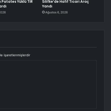
Patates Yüklü TIR
Silifke’de Hafif Ticari Araç
ardı
Yandı
2026
Ağustos 6, 2026
le işaretlenmişlerdir