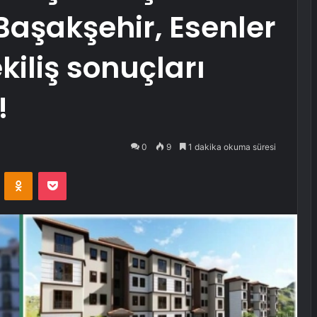
, Başakşehir, Esenler
kiliş sonuçları
!
0
9
1 dakika okuma süresi
VKontakte
Odnoklassniki
Pocket