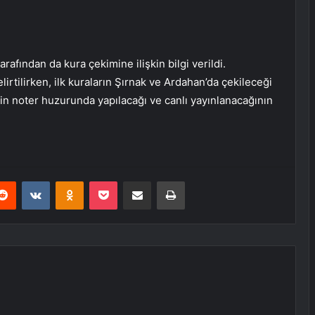
arafından da kura çekimine ilişkin bilgi verildi.
irtilirken, ilk kuraların Şırnak ve Ardahan’da çekileceği
nin noter huzurunda yapılacağı ve canlı yayınlanacağının
erest
Reddit
VKontakte
Odnoklassniki
Pocket
E-Posta ile paylaş
Yazdır