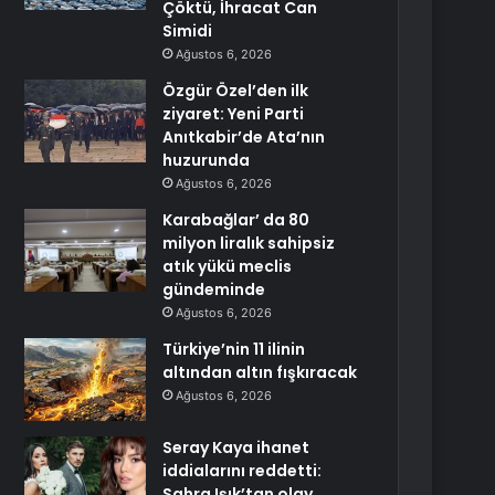
Çöktü, İhracat Can
Simidi
Ağustos 6, 2026
Özgür Özel’den ilk
ziyaret: Yeni Parti
Anıtkabir’de Ata’nın
huzurunda
Ağustos 6, 2026
Karabağlar’ da 80
milyon liralık sahipsiz
atık yükü meclis
gündeminde
Ağustos 6, 2026
Türkiye’nin 11 ilinin
altından altın fışkıracak
Ağustos 6, 2026
Seray Kaya ihanet
iddialarını reddetti:
Sahra Işık’tan olay