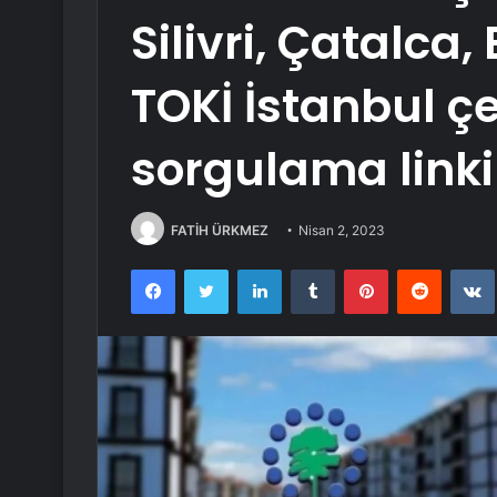
Silivri, Çatalca
TOKİ İstanbul çe
sorgulama linki
FATİH ÜRKMEZ
Nisan 2, 2023
Facebook
Twitter
LinkedIn
Tumblr
Pinterest
Reddit