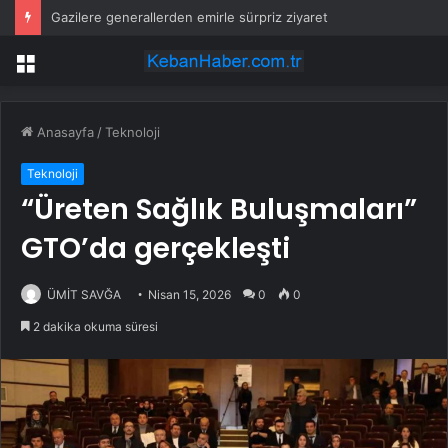
Gazilere generallerden emirle sürpriz ziyaret
Menü
Anasayfa
/
Teknoloji
Teknoloji
“Üreten Sağlık Buluşmaları”
GTO’da gerçekleşti
ÜMİT SAVĞA
Nisan 15, 2026
0
0
2 dakika okuma süresi