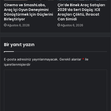
Cinemo ve SmashLabs,
Çin’de Binek Araç Satışları
Araç İçi Oyun Deneyimini
2026’da Sert Düşüş: ICE
Dönüştürmek İçin Güçlerini
Araçları Çöktü, İhracat
Birleştiriyor
Can Simidi
Ağustos 6, 2026
Ağustos 6, 2026
Bir yanıt yazın
E-posta adresiniz yayınlanmayacak.
Gerekli alanlar
*
ile
işaretlenmişlerdir
Y
o
r
u
m
*