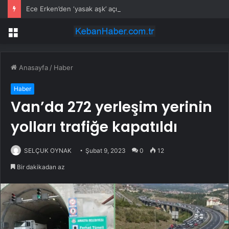
Ece Erken’den ‘yasak aşk’ açıklaması: Hukuki yollara başvuruyor
Menü
Anasayfa
/
Haber
Haber
Van’da 272 yerleşim yerinin
yolları trafiğe kapatıldı
SELÇUK OYNAK
Şubat 9, 2023
0
12
Bir dakikadan az