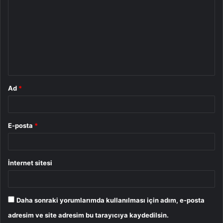
o
r
u
m
*
Ad
*
E-posta
*
İnternet sitesi
Daha sonraki yorumlarımda kullanılması için adım, e-posta
adresim ve site adresim bu tarayıcıya kaydedilsin.